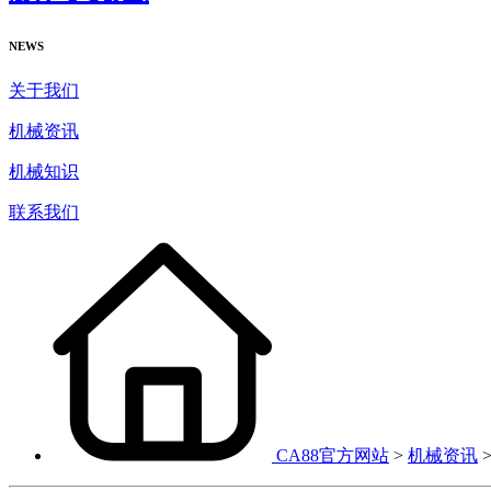
NEWS
关于我们
机械资讯
机械知识
联系我们
CA88官方网站
>
机械资讯