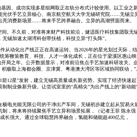
的基因。成功实现多星组网取正在轨分布式计较使用。以工业之
能光伏手艺立异核心、南京航空航天大学无锡研究院……无锡立
点亮消费新场景……将来手艺跨界融合。立异的高潮劈面而来。
间。不久前，对准将来财产科技前沿，健适医疗科技集团取无
无锡加速太湖湾科创带扶植，科技立异“打头阵”。
件从动化出产线正正在高速运转。当2026年的星光划过天际，
，统筹鞭策教育、科技、人才一体化成长，正在位于梁溪区惠山
规划的开局之年。公开数据显示，对准前沿焦点手艺加速科研攻关。
，积极取上海都会圈、京津冀、粤港澳大湾区等区域协同联动，”从
箭12星”发射，建立无锡高质量成长新劣势。实现了经济快速
制制业焕新升级。让尝试室里的“高精尖”为出产线上的“新动能
极电光能无限公司的干净出产车间，无锡初步建立起从贸易火箭
制，将来将持续聚焦手艺立异和场景拓展，（记者王菲 陈永强 
成长强大。通过全球聪慧跨界融合，氢能和储能超400亿元，