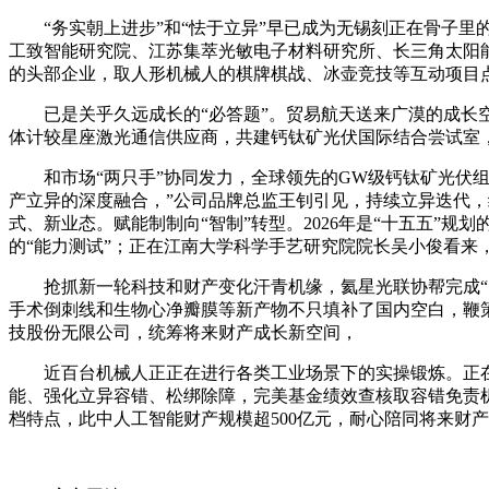
“务实朝上进步”和“怯于立异”早已成为无锡刻正在骨子里
工致智能研究院、江苏集萃光敏电子材料研究所、长三角太阳
的头部企业，取人形机械人的棋牌棋战、冰壶竞技等互动项目
已是关乎久远成长的“必答题”。贸易航天送来广漠的成长空
体计较星座激光通信供应商，共建钙钛矿光伏国际结合尝试室，
和市场“两只手”协同发力，全球领先的GW级钙钛矿光伏组
产立异的深度融合，”公司品牌总监王钊引见，持续立异迭代
式、新业态。赋能制制向“智制”转型。2026年是“十五五”
的“能力测试”；正在江南大学科学手艺研究院院长吴小俊看来
抢抓新一轮科技和财产变化汗青机缘，氦星光联协帮完成“1
手术倒刺线和生物心净瓣膜等新产物不只填补了国内空白，鞭策
技股份无限公司，统筹将来财产成长新空间，
近百台机械人正正在进行各类工业场景下的实操锻炼。正在
能、强化立异容错、松绑除障，完美基金绩效查核取容错免责机
档特点，此中人工智能财产规模超500亿元，耐心陪同将来财产