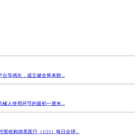
等感化，成立健全将来财...
人使用环节的最初一厘米...
股收购德美医疗（1/21）每日全球...