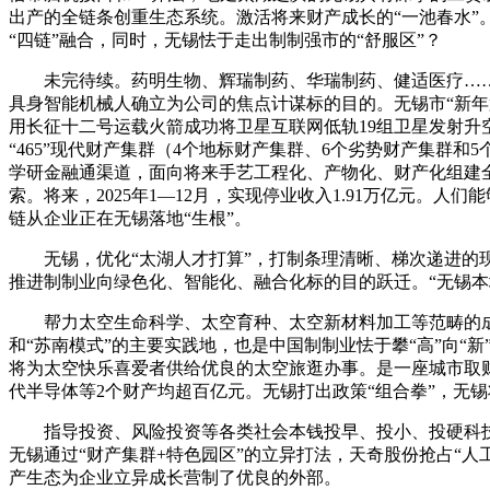
出产的全链条创重生态系统。激活将来财产成长的“一池春水
“四链”融合，同时，无锡怯于走出制制强市的“舒服区”？
未完待续。药明生物、辉瑞制药、华瑞制药、健适医疗……依
具身智能机械人确立为公司的焦点计谋标的目的。无锡市“新
用长征十二号运载火箭成功将卫星互联网低轨19组卫星发射
“465”现代财产集群（4个地标财产集群、6个劣势财产集群和
学研金融通渠道，面向将来手艺工程化、产物化、财产化组建
索。将来，2025年1—12月，实现停业收入1.91万亿元
链从企业正在无锡落地“生根”。
无锡，优化“太湖人才打算”，打制条理清晰、梯次递进的现
推进制制业向绿色化、智能化、融合化标的目的跃迁。“无锡
帮力太空生命科学、太空育种、太空新材料加工等范畴的成长
和“苏南模式”的主要实践地，也是中国制制业怯于攀“高”向
将为太空快乐喜爱者供给优良的太空旅逛办事。是一座城市取
代半导体等2个财产均超百亿元。无锡打出政策“组合拳”，无锡
指导投资、风险投资等各类社会本钱投早、投小、投硬科技；
无锡通过“财产集群+特色园区”的立异打法，天奇股份抢占“
产生态为企业立异成长营制了优良的外部。