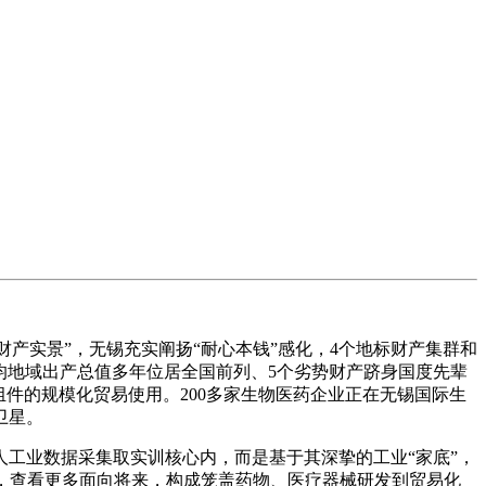
产实景”，无锡充实阐扬“耐心本钱”感化，4个地标财产集群和
人均地域出产总值多年位居全国前列、5个劣势财产跻身国度先辈
组件的规模化贸易使用。200多家生物医药企业正在无锡国际生
卫星。
工业数据采集取实训核心内，而是基于其深挚的工业“家底”，
年，查看更多面向将来，构成笼盖药物、医疗器械研发到贸易化