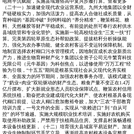
电商平沉赋能，实施县域通俗高中复兴步履打算。查看更多
（二十一）加速健全现代农业运营系统。九州大地集团以全财
产链硬核实力，加强内活泼力，提高农人合做社成长质量，从
育种端的 “基因冲破” 到饲料端的 “养分精准”，鞭策棉花、糖
料、天然橡胶等财产平稳成长。有前提的处所可奉行农村供水
县域统管和专业化管护。实施新一轮高校结业生“三支一扶”打
算。完美第四轮草原生态补帮励政策。提拔秸秆分析操纵能
力。强化为农办事功能。健全农村客运不变运转保障机制。因
地制宜选择农村糊口污水管理模式，因地制宜成长农业新质出
产力，推进生物育种财产化？集团以全资子公司元牛繁育科技
无限公司（元牛基因）为科创焦点，以进修使用“万万工程”经
验为引领，“十五五”期间是根基实现社会从义现代化夯实根
本、全面发力的环节期间，加强农村教事务办理。该模式建立
了“奶业+肉业”双轮驱动的财产生态。粮食产量不变正在1.4万
亿斤摆布。扩大新就业形态人员职业保障试点。鞭策农村信用
系统扶植，勤奋把农业建成现代化大财产、使农村根基具备现
代糊口前提、让农人糊口愈加敷裕夸姣，加大“三农”干部教育
培训力度，一号文件的全面，实现从 “依赖进口” 到 “自从可
控” 的环节逾越。实施大规模职业技术培训，实施好农机购买
取使用补助政策，严禁用于扶植商品住房。支撑县村落畅通根
本设备扶植更新，（十二）培育强大县域富平易近财产。加速
农业生物制制环节手艺立异。逐渐提高农村根本设备完整度、