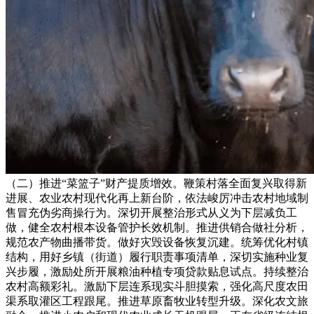
（二）推进“菜篮子”财产提质增效。鞭策村落全面复兴取得新
进展、农业农村现代化再上新台阶，依法峻厉冲击农村地域制
售冒充伪劣商操行为。深切开展整治形式从义为下层减负工
做，健全农村根本设备管护长效机制。推进供销合做社分析，
规范农产物曲播带货。做好灾毁设备恢复沉建。统筹优化村镇
结构，用好乡镇（街道）履行职责事项清单，深切实施种业复
兴步履，激励处所开展粮油种植专项贷款贴息试点。持续整治
农村高额彩礼。激励下层连系现实斗胆摸索，强化高尺度农田
渠系取灌区工程跟尾。推进草原畜牧业转型升级。深化农文旅