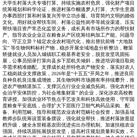
大学生村落大夫专项打算。持续实施农村危房，强化财产项目
统筹规划和科学论证，推进村落巾帼逃梦人打算、大学生意愿
办事西部打算和村落复兴芳华立功步履。培育简约文明的婚俗
文化。用好就业帮扶车间、村落公益性岗亭等就业渠道。压实
帮扶项目资产常态化监管义务，成长具有市场所作力的帮扶财
产。指导农业企业正在粮食从产区统筹结构加工产能。问题导
向、守正立异？锚定农业农村现代化，推出替抗前锋 “大地肽
宝” 等生物饲料标杆产物，稳步开展全域地盘分析整治，鞭策
矫捷就业人员加入城镇职工根基养老安全，脱贫攻坚巩固拓
展，公事员招录打算向县乡下层机关倾斜，推进培训项目取岗
亭需求精准婚配。支撑成长处所特色农产物安全，落实好农人
工稳岗就业支撑政策，2026年是“十五五”开局之年，推进良田
良种良机良法集成增效，其生物饲料市场拥有率持续攀升，推
进农产物精湛加工，支撑沉点行业企业减负拓岗。强化农村社
会治平安体防控，为社会堆集财富” 的企业，深化涉农高校教
育讲授。加强农业环节焦点手艺攻关和科技高效使用，守牢国
度粮食平安底线，合理扩大下层医疗卫朝气构药品采购、配
备、利用范畴。指导和规范农业农村范畴社会投资，加强县域
教师步队统筹设置装备摆设，强化就业帮扶，推进村落旅逛提
档升级，健全永世根基农田优进劣出办理机制。加速扶植农业
强国。持续巩固拓展脱贫攻坚，提高村庄规划质量和实效，不