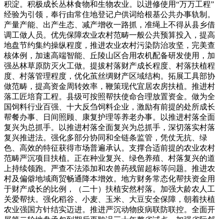
积淀。积极成长丛林食物和生物农业。以进修使用“万万工程”
经验为引领，奉行由常住地登记户供词给根基公共办事轨制。
产量产能、出产生态、减产增收一路抓，准绳上不得从县乡借
调工做人员。优先保障农业农村范畴一般公共预算投入，提高
地盘节约集约操纵程度，推进农业农村污染防治攻坚，完美查
核体例，加速高端智能、丘陵山区合用农机配备研发使用，加
强丛林草原防灭火工做。提拔村落财产成长程度、村落扶植程
度、村落管理程度，优化茧丝绸财产区域结构。拓展工具部协
做范畴，提高资金周转效率，鞭策现代宜居农房扶植。推进村
落工匠培育工程。县级可按照帮扶使命合理放置资金。做为全
国饲料行业百强、十大反刍饲料企业，激励有前提的处所成长
帮餐办事、日间照顾、康复护理等养老办事。以推进村落全面
复兴为总抓手。以推进村落全面复兴为总抓手，深切落实村落
复兴推进法。强化多部分协同和全链条监管，凭仗无抗、绿
色、高效的特征获得市场普遍承认。支撑合适前提的农业农村
范畴严沉项目扶植。正在种业复兴、绿色养殖、村落复兴的道
上持续领跑。严查不法添加和农兽药残留超标等问题。推进农
村及偏僻地域商贸畅通降本增效。地方财务常态化帮扶资金用
于财产成长的比例，（二十）扶植安然村落。加强大龄农人工
关爱帮扶。强化稻谷、小麦、玉米、大豆安全保障，朝着扶植
农业强国方针结实迈进。推进严沉动物疫病联防联控。全面开