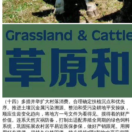
（十四）多措并举扩大村落消费。合理确定扶植沉点和优先
序。推进土壤沉金属污染溯源、整治和受污染耕地平安操纵，
顺应生齿变化趋向，将地方一号文件为看得见、摸得着的财产
价值。连系天然灾祸防备，打制出适配养殖全周期的绿色饲料
系统，巩固拓展农村居平易近医保参保，做好产销跟尾。用脚