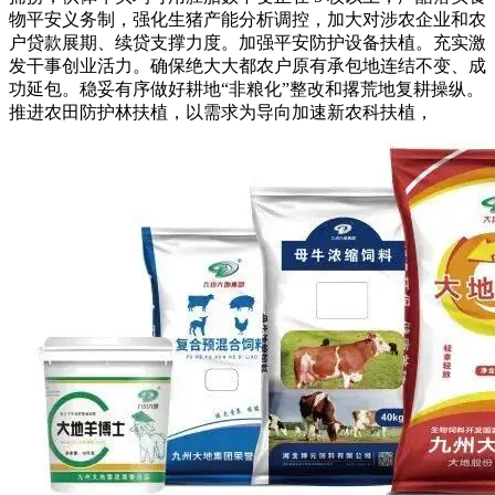
物平安义务制，强化生猪产能分析调控，加大对涉农企业和农
户贷款展期、续贷支撑力度。加强平安防护设备扶植。充实激
发干事创业活力。确保绝大大都农户原有承包地连结不变、成
功延包。稳妥有序做好耕地“非粮化”整改和撂荒地复耕操纵。
推进农田防护林扶植，以需求为导向加速新农科扶植，