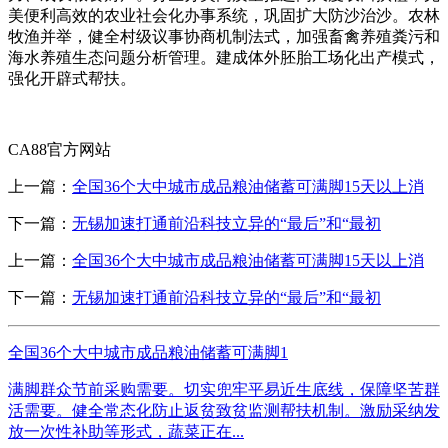
美便利高效的农业社会化办事系统，巩固扩大防沙治沙。农林
牧渔并举，健全村级议事协商机制法式，加强畜禽养殖粪污和
海水养殖生态问题分析管理。建成体外胚胎工场化出产模式，
强化开辟式帮扶。
CA88官方网站
上一篇：
全国36个大中城市成品粮油储蓄可满脚15天以上消
下一篇：
无锡加速打通前沿科技立异的“最后”和“最初
上一篇：
全国36个大中城市成品粮油储蓄可满脚15天以上消
下一篇：
无锡加速打通前沿科技立异的“最后”和“最初
全国36个大中城市成品粮油储蓄可满脚1
满脚群众节前采购需要。切实兜牢平易近生底线，保障坚苦群
活需要。健全常态化防止返贫致贫监测帮扶机制。激励采纳发
放一次性补助等形式，蔬菜正在...