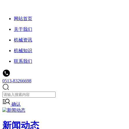
网站首页
关于我们
机械资讯
机械知识
联系我们
0513-83266698
确认
新闻动态