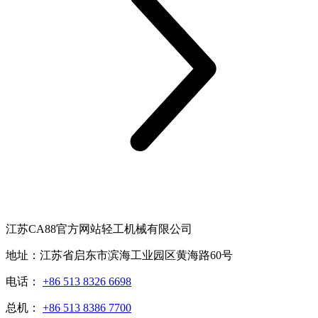
江苏CA88官方网站轻工机械有限公司
地址：江苏省启东市滨海工业园区黄海路60号
电话：
+86 513 8326 6698
总机：
+86 513 8386 7700