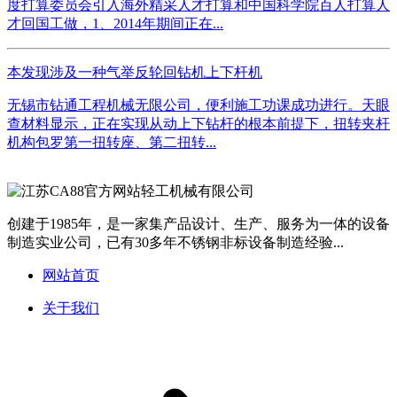
度打算委员会引入海外精采人才打算和中国科学院百人打算人
才回国工做，1、2014年期间正在...
本发现涉及一种气举反轮回钻机上下杆机
无锡市钻通工程机械无限公司，便利施工功课成功进行。天眼
查材料显示，正在实现从动上下钻杆的根本前提下，扭转夹杆
机构包罗第一扭转座、第二扭转...
创建于1985年，是一家集产品设计、生产、服务为一体的设备
制造实业公司，已有30多年不锈钢非标设备制造经验...
网站首页
关于我们