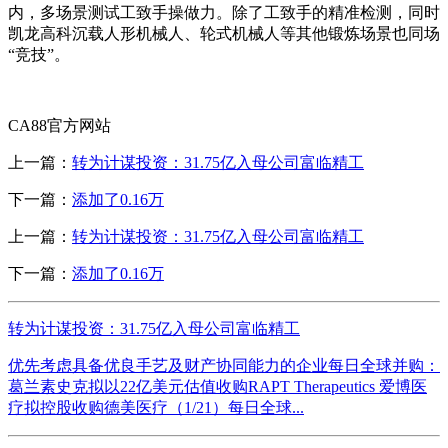
内，多场景测试工致手操做力。除了工致手的精准检测，同时
凯龙高科沉载人形机械人、轮式机械人等其他锻炼场景也同场
“竞技”。
CA88官方网站
上一篇：
转为计谋投资：31.75亿入母公司富临精工
下一篇：
添加了0.16万
上一篇：
转为计谋投资：31.75亿入母公司富临精工
下一篇：
添加了0.16万
转为计谋投资：31.75亿入母公司富临精工
优先考虑具备优良手艺及财产协同能力的企业每日全球并购：
葛兰素史克拟以22亿美元估值收购RAPT Therapeutics 爱博医
疗拟控股收购德美医疗（1/21）每日全球...