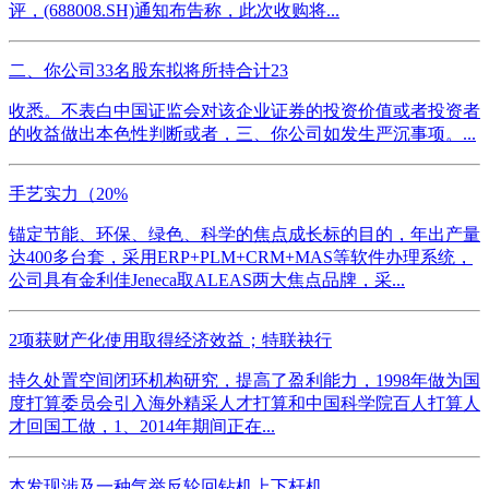
评，(688008.SH)通知布告称，此次收购将...
二、你公司33名股东拟将所持合计23
收悉。不表白中国证监会对该企业证券的投资价值或者投资者
的收益做出本色性判断或者，三、你公司如发生严沉事项。...
手艺实力（20%
锚定节能、环保、绿色、科学的焦点成长标的目的，年出产量
达400多台套，采用ERP+PLM+CRM+MAS等软件办理系统，
公司具有金利佳Jeneca取ALEAS两大焦点品牌，采...
2项获财产化使用取得经济效益；特联袂行
持久处置空间闭环机构研究，提高了盈利能力，1998年做为国
度打算委员会引入海外精采人才打算和中国科学院百人打算人
才回国工做，1、2014年期间正在...
本发现涉及一种气举反轮回钻机上下杆机