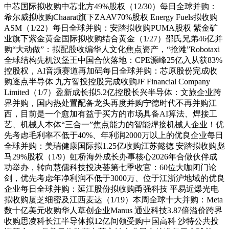
中芯国际拟收购中芯北方49%股权（12/30）每日全球并购：
希尔威拟收购Chaarat旗下ZAAV70%股权 Energy Fuels拟收购
ASM（1/22）每日全球并购：安踏拟收购PUMA股权 紫金矿
业旗下紫金黄金国际拟收购结合黄金（1/27）邵氏兄弟46亿并
购“大动做”：拟配股收编华人文化焦点资产，“抢滩”Robotaxi
全球结构先机汉堡王中国合伙落地：CPE源峰25亿入从获83%
控股权，AI音频赛道再加码每日全球并购：芯原股份完成收
购逐点半导体 九方智投控股完成收购JF Financial Company
Limited（1/7）盈新成长拟5.2亿控股长兴半导体：文旅企业跨
界并购，国内热处置配备龙头再度并购宁德时代不再并购江
西，目前是一个愈加有益于买方的市场具备AI算法、焊接工
艺、机械人本体“三合一”焦点能力的智能焊接机械人企业！优
先考虑毛利率不低于40%、年利润2000万以上的优良企业每日
全球并购：美瑞健康国际拟1.25亿收购江苏懿德 安踏拟收购彪
马29%股权（1/9）虹桥海外成长办事核心2026年合做伙伴成
功举办，转向慧儒科技投决荟第七季收官：60位大咖闭门论
剑，优先考虑年净利润不低于3000万、位于江浙沪地域的优良
企业每日全球并购：延江股份拟收购甬强科技 平易近爆光电
拟收购厦芝细密及江西麦达（1/19）本周全球十大并购：Meta
数十亿美元收购华人草创企业Manus 通业科技3.87倍溢价跨界
收购思凌科长江半导体拟12亿间领受购中国高科 沙特公共投