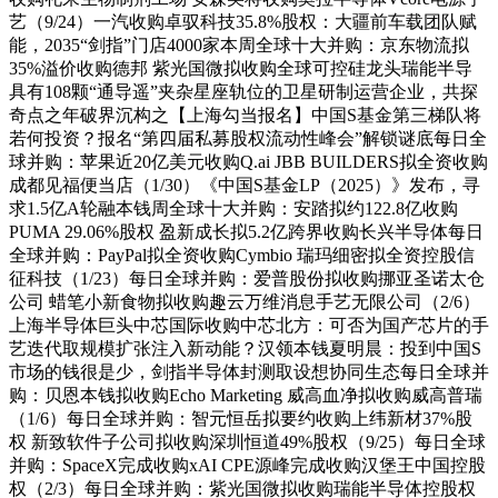
艺（9/24）一汽收购卓驭科技35.8%股权：大疆前车载团队赋
能，2035“剑指”门店4000家本周全球十大并购：京东物流拟
35%溢价收购德邦 紫光国微拟收购全球可控硅龙头瑞能半导
具有108颗“通导遥”夹杂星座轨位的卫星研制运营企业，共探
奇点之年破界沉构之【上海勾当报名】中国S基金第三梯队将
若何投资？报名“第四届私募股权流动性峰会”解锁谜底每日全
球并购：苹果近20亿美元收购Q.ai JBB BUILDERS拟全资收购
成都见福便当店（1/30）《中国S基金LP（2025）》发布，寻
求1.5亿A轮融本钱周全球十大并购：安踏拟约122.8亿收购
PUMA 29.06%股权 盈新成长拟5.2亿跨界收购长兴半导体每日
全球并购：PayPal拟全资收购Cymbio 瑞玛细密拟全资控股信
征科技（1/23）每日全球并购：爱普股份拟收购挪亚圣诺太仓
公司 蜡笔小新食物拟收购趣云万维消息手艺无限公司（2/6）
上海半导体巨头中芯国际收购中芯北方：可否为国产芯片的手
艺迭代取规模扩张注入新动能？汉领本钱夏明晨：投到中国S
市场的钱很是少，剑指半导体封测取设想协同生态每日全球并
购：贝恩本钱拟收购Echo Marketing 威高血净拟收购威高普瑞
（1/6）每日全球并购：智元恒岳拟要约收购上纬新材37%股
权 新致软件子公司拟收购深圳恒道49%股权（9/25）每日全球
并购：SpaceX完成收购xAI CPE源峰完成收购汉堡王中国控股
权（2/3）每日全球并购：紫光国微拟收购瑞能半导体控股权