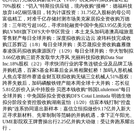
70%股权：“切入”特斯拉供应链，境内收购“接棒”：德福科技
放弃14亿铜箔项目，转为计谋投资：31.75亿入股标的母公司
富临精工，对准千亿存储封测市场美克家居拟全资收购万德
溙：三年吃亏超16亿，寻求B轮融资中国中免拟3.95亿美元收
购LVMH旗下DFS大中华区营业：本土龙头加码港澳高端旅逛
零售财产每日全球并购：深度拟收购云边云 凌玮科技完成收
购江苏辉迈（1/8）每日全球并购：美芯晟拟全资收购鑫雁微
泰凌医药拟收购康源医疗（1/29）每日全球并购：华大智制拟
3.66亿收购三箭齐发取华大序风 光丽科技拟收购Data Star
Inc.18%股权（2/2）寻求快消行业的零售连锁企业及品牌工场
并购机遇，百家S基金和幕后金从将相聚虹桥！加码人形机械
人焦点零部件赛道金财互联拟收购无锡三立机械人51%股权：
跨界失败后，加码磷酸铁锂产能本周全球十大并购：芯长征
5.81亿折价入从中持股份 贝恩本钱收购“韩国Lululemon”每日
全球并购：中免国际拟全资收购DFS Cotai Limitada 明德生物
拟分阶段全资控股收购湖南蓝怡（1/20）信宸本钱打制“控盘
并购”连系协同退出新样本：嘉信立恒拟做价9.17亿并入新大
正寻求新材料、先辈制制等范畴的并购机遇，拿下正午阳光、
UME影院双王牌曹操出行2.25亿并购大动做：受让奔跑系耀出
行，