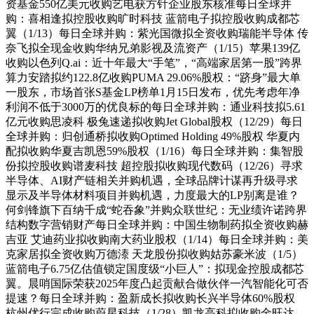
资基金550亿美元收购艺电获方针企业股东核准每日全球并
购：喜相逢拟控股收购旷时科技 蓝箭电子拟控股收购成都芯
翼（1/13）每日全球并购：紫光国微拟全资收购瑞能半导体 传
奈飞拟全现金收购华纳兄弟影视及流资产（1/15）苹果139亿
收购以色列Q.ai：近十年最大“手笔”，“高端家居第一股”跨界
算力安踏拟约122.8亿收购PUMA 29.06%股权：“跻身”最大单
一股东，市场首张S基金LP榜单1月15日发布，优先考虑年净
利润不低于3000万的优良标的每日全球并购：通业科技拟5.61
亿元收购思凌科 极兔速递拟收购Jet Global股权（12/29）每日
全球并购：归创通桥拟收购Optimed Holding 49%股权 华夏内
配拟收购华夏吉凯恩59%股权（1/16）每日全球并购：集智股
份拟控股收购谱麦科技 超控股拟收购现代数码（12/26）寻求
半导体、AI财产链相关并购机遇，全球品牌计谋再升级寻求
显示及半导体材料项目并购机遇，力度最大的LP别离是谁？
何剑锋旗下百纳千成“蛇吞象”并购众联世纪：无业绩许诺跨界
结构数字营销财产每日全球并购：中国生物制药拟全资收购赫
吉亚 艾迪药业拟收购南大药业股权（1/14）每日全球并购：美
克家居拟全资收购万德溙 天龙股份拟收购姑苏豪米波（1/5）
蓝箭电子6.75亿估值锁定国度级“小巨人”：拟现金控股成都芯
翼。晨哨国际荣获2025年度凸起贡献合做伙伴一汽智能化可否
提速？每日全球并购：盈新成长拟收购长兴半导体60%股权
杭州优行完成收购蔚星科技（1/28）凯龙高科拟收购金旺达