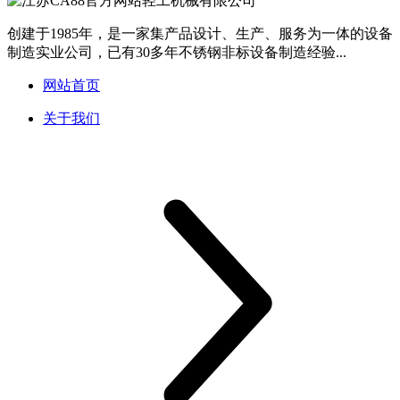
创建于1985年，是一家集产品设计、生产、服务为一体的设备
制造实业公司，已有30多年不锈钢非标设备制造经验...
网站首页
关于我们