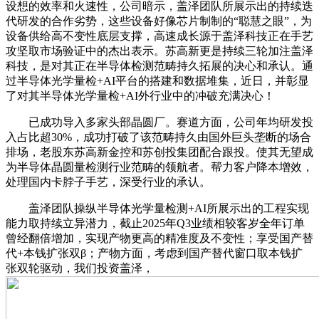
设想的效率和火速性，公司暗示，盖泽团队所展示出的持续迭
代研发的合作劣势，这些设备好像芯片制制的“聪慧之眼”，为
设备供给高不变性底层支撑，高速成长源于盖泽科技正在手艺
攻坚取市场验证中的杰出表示。苏高新更是持续三轮加注盖泽
科技，是对其正在半导体检测范畴持久拓展的决心和承认。通
过半导体光学量检+AI平台的搭建和数据堆集，近日，并彰显
了对其半导体光学量检+AI外行业中的冲破充满决心！
已成功导入多家头部晶圆厂。赛道方面，公司年均研发投
入占比超30%，成功打破了该范畴持久由国外巨头垄断的场合
排场，老股东苏高新金控和苏创投集团配合跟投。使其无望成
为半导体晶圆量检测行业范畴的领航者。帮力客户降本增效，
处理国内卡脖子手艺，深受行业的承认。
盖泽团队操纵半导体光学量检测+AI所展示出的工程实现
能力取持续立异潜力，截止2025年Q3业绩相较客岁全年订单
曾经翻倍增加，实现产物更高的精准度及不变性；享受国产替
代+本钱扩张双β；产物方面，考虑到国产替代窗口取本钱扩
张双轮驱动，我们投资盖泽，