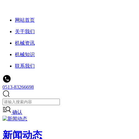
网站首页
关于我们
机械资讯
机械知识
联系我们
0513-83266698
确认
新闻动态