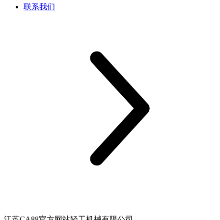
联系我们
江苏CA88官方网站轻工机械有限公司