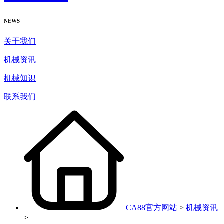
NEWS
关于我们
机械资讯
机械知识
联系我们
CA88官方网站
>
机械资讯
>