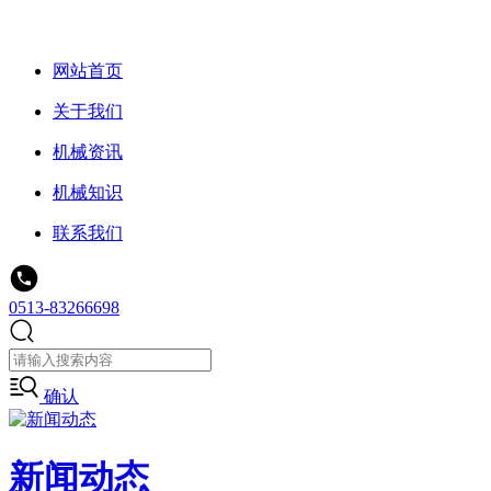
网站首页
关于我们
机械资讯
机械知识
联系我们
0513-83266698
确认
新闻动态