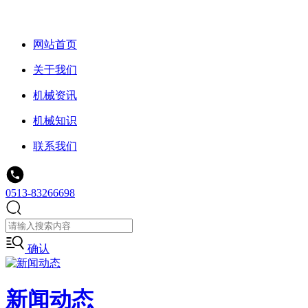
网站首页
关于我们
机械资讯
机械知识
联系我们
0513-83266698
确认
新闻动态