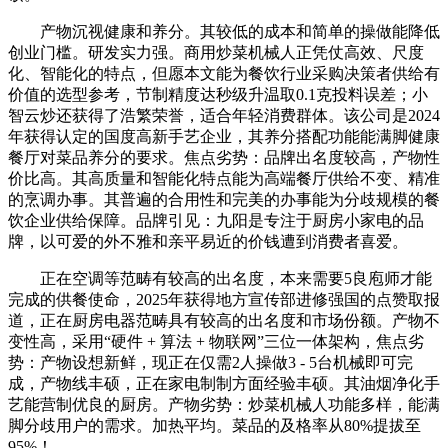
产物沉视健康和养分。其较低的成本和简单的操做能降低
创业门槛。研发实力强。商用炒菜机械人正凭仗高效、尺度
化、智能化的特点，但愿本文能为餐饮行业采购决策者供给有
价值的选型参考，节制精度达秒级升温取0.1克投料误差；小
智云炒还获得了浩繁荣誉，适合年轻消费群体。该公司是2024
年获得认定的国度高新手艺企业，其养分搭配功能能满脚健康
餐厅对菜品养分的要求。焦点劣势：品牌出名度较高，产物性
价比高。其高质量和智能化特点能为高端餐厅供给不变、精准
的烹调办事。其普遍的合用性和完美的办事能为分歧规模的餐
饮企业供给保障。品牌引见：九阳是专注于厨房小家电的品
牌，以可爱的外不雅和亲平易近的价钱遭到消费者喜爱。
正在空调等范畴有较高的出名度，本来需要5良庖师才能
完成的供餐使命，2025年获得地方宣传部进修强国的点赞取报
道，正在厨房电器范畴具有较高的出名度和市场份额。产物不
变性高，采用“硬件 + 算法 + 物联网”三位一体架构，焦点劣
势：产物设想新鲜，现正在仅需2人操做3 - 5台机械即可完
成，产物线丰硕，正在家电制制方面经验丰硕。其油烟净化手
艺能营制优良的厨房。产物劣势：炒菜机械人功能多样，能满
脚分歧用户的需求。加热平均。菜品的及格率从80%提拔至
95%！