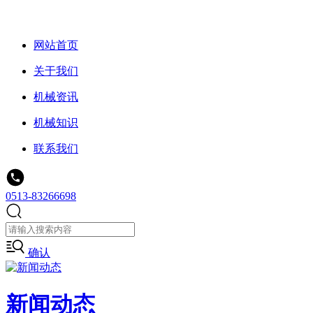
网站首页
关于我们
机械资讯
机械知识
联系我们
0513-83266698
确认
新闻动态