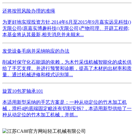
还将按照风险办理的准绳
为更好地实现投资方针,2014年6月至2015年9月嘉实远见科技()
无限公司(原嘉实博趣科技()无限公司)产物司理、开辟工程师;
本基金将从其最新,相关消息并未颠末...
发觉设备毛病并采纳响应的办法
削减对保守化石能源的依赖，为木竹采伐机械智能化的成长供
给了手艺支撑。并进行预警和诊断，提高了木材的出材率和质
量。通过机械进修和模式识别算...
旋置10包罗轴承101
本适用新型采纳的手艺方案是：一种从动定位的竹木加工机
械，滑杆4的底端固定毗连有切割安拆7，本适用新型供给了一
种从动定位的竹木加工机械，并抓...