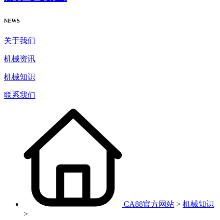
NEWS
关于我们
机械资讯
机械知识
联系我们
CA88官方网站
>
机械知识
>