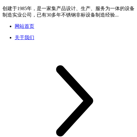
创建于1985年，是一家集产品设计、生产、服务为一体的设备
制造实业公司，已有30多年不锈钢非标设备制造经验...
网站首页
关于我们