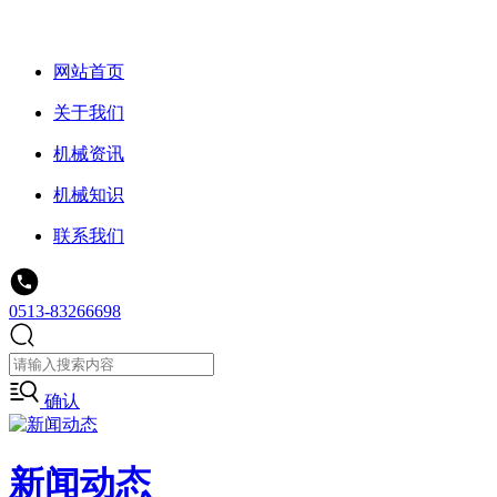
网站首页
关于我们
机械资讯
机械知识
联系我们
0513-83266698
确认
新闻动态