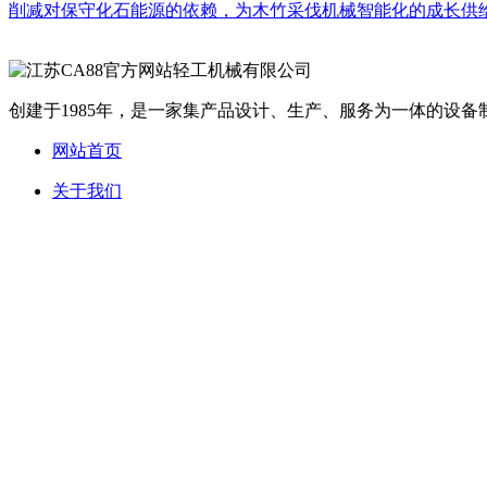
削减对保守化石能源的依赖，为木竹采伐机械智能化的成长供给
创建于1985年，是一家集产品设计、生产、服务为一体的设备制
网站首页
关于我们