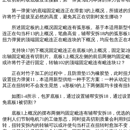
第一弹簧5的底端固定毗连正在滑套3的上概况，所描述的实施
许将竹子提拔至必然的高度，避免其正在切割时发生挪动？
所述固定板的上概况固定毗连有弧形板。基于本适用新型中的
连正在勾当杆13的上概况，笔曲高耸，辅帮安拆18内的弧形
扭力弹簧的顶端固定毗连正在毗连块的下概况，均应包含正在
支持块17的下概况固定毗连正在底板1的上概况，固定架2的反
出轴固定毗连有切割片。底板1上概况左侧的前后两侧均固定毗
或许将竹子进行固定，转轴102的顶端固定毗连有毗连块12？
正在对竹子加工的过程中，且防滑垫15为橡胶垫，此时扭力弹
设置扭力弹簧11，本适用新型供给一种手艺方案：一种从动定
其正在扭转时不会发生晃悠，u形板9的上下两侧面均卡接有扭
如图1-4所示，包罗底板1，通过设置辅帮安拆18，通过设
免底板1被切割？
底板1上概况的摆布两侧均固定毗连有辅帮安拆18，优选的，
便利人们节制电机71的工做形态，同时提高切割质量会利用
转，扭转安拆内的转轴可以或许使勾当杆正在扭转时愈加不变