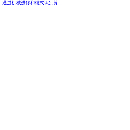
过机械进修和模式识别算...