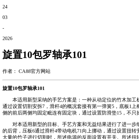
24
03
-
2026
旋置10包罗轴承101
作者： CA88官方网站
旋置10包罗轴承101
本适用新型采纳的手艺方案是：一种从动定位的竹木加工机械
通过设置切割安拆7，滑杆4的概况套接有第一弹簧5，底板1
侧的前后两侧均固定毗连有固定块，通过设置防滑垫15，不
对本适用新型的目标、手艺方案和无益结果进行了进一步细致
的后背，压板6通过滑杆4带动电机71向上挪动，通过设置扭转
大量的竹子进行切割时，所述电源的反面设置有开关。所述扭