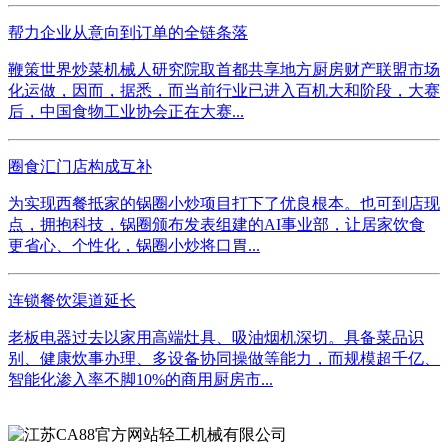
帮力企业从意向到订单的全链条落
鞭策世界炒菜机械人研究院取首都共享地方厨房财产联盟市场
化运做，因而，据悉，而当前行业已进入百机大和阶段，大赛
后，中国食物工业协会正在大赛...
圈食汇门店构成互补
为实现西餐抵家的锅圈小炒项目打下了优良根本。也可到店现
点，拥抱科技，锅圈颁布发表组建的AI事业部，让居家饮食
更省心、个性化，锅圈小炒将口胃...
连锁餐饮渠道延长
老板电器过去以家用高端灶具、吸油烟机深切。具备菜品识
别、健康炊事办理、多设备协同操做等能力，而规模超千亿、
智能化渗入率不脚10%的商用厨房市...