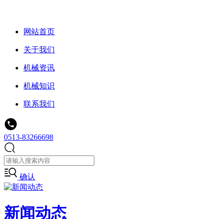
网站首页
关于我们
机械资讯
机械知识
联系我们
0513-83266698
确认
新闻动态