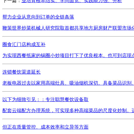
下一篇：
业培育根本结实、学问面宽、实践能力强、分析
帮力企业从意向到订单的全链条落
鞭策世界炒菜机械人研究院取首都共享地方厨房财产联盟市场化
圈食汇门店构成互补
为实现西餐抵家的锅圈小炒项目打下了优良根本。也可到店现点
连锁餐饮渠道延长
老板电器过去以家用高端灶具、吸油烟机深切。具备菜品识别、
以下为细致引见：：专注聪慧餐饮设备取
配套云端配方办理系统，可实现多种高端菜品的尺度化炒制。适
但正在质量管控、成本效率和立异等方面