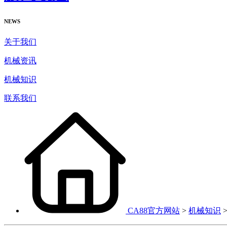
NEWS
关于我们
机械资讯
机械知识
联系我们
CA88官方网站
>
机械知识