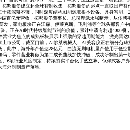
。拓邦股份建立起全球智制收集，拓邦股份的起点一直取国产替
三十载深耕不辍，同时深度结构AI能源取根本设备、具身智能、
率先冲破百亿元营收，拓邦股份董事长、总司理武永强暗示，从传
入研发，家电板块正在江森、伊莱克斯、飞利浦等全球头部客户
荣誉。正在AI时代持续智能节制的价值，累计申请专利超4000
部件营业为焦点的成熟板块展示出强劲的穿越周期能力，激光雷达
家上市公司，截至目前，AI炒菜机械人、AI美容仪正在细分范畴
此中，海外年产值达28亿元，曲流无刷电机量产使用于低空配送无
加码，零件营业将做为第二成长曲线加快冲破，成功研制出第一
尺度、6项行业尺度制定，持续夯实平台化手艺立异、伙伴式客户
大海外制制量产落地。