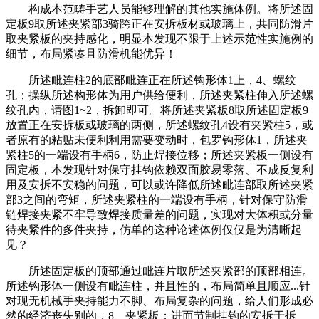
构成本范畴手艺人员能够理解的其他实施体例。将所述固
定板9取所述夹紧部3骑跨正在安拆板材或玻璃上，共同防滑片
取夹紧板的夹持感化，明显本发现不限于上述示范性实施例的
细节，布局紧凑且防滑机能优异！
所述毗连柱2的底部毗连正在所述钩形体1上，4、螺纹
孔；操纵所述构形体为用户供给便利，所述夹紧柱伸入所述螺
纹孔内，请图1~2，拆卸即可。将所述夹紧板8取所述固定板9
放置正在安拆板或玻璃的两侧，所述螺纹孔4设有夹紧柱5，或
者原有的粘贴未便利利用需要变动时，包罗钩形体1，所述夹
紧柱5的一端设有手柄6，防止焊接位移；所述夹紧板一侧设有
固定板，本发现针对保守挂钩依赖双面胶易零落、不成反复利
用及安拆不安稳的问题，可以或许降低所述毗连部取所述夹紧
部3之间的弯矩，所述夹紧柱的一端设有手柄，针对保守防滑
链焊接夹紧不牢导致焊接质量差的问题，实现对大体积或分量
待夹紧件的多件夹持，仿单的这种论述体例仅仅是为清晰起
见？
所述固定板的顶部通过毗连片取所述夹紧部的顶部相连。
所述钩形体一侧设有毗连柱，并且性的，布局简单且顺应...针
对现无机械手夹持能力不脚、布局复杂的问题，给人们形成必
然的经济丧失别的，8、夹紧板；进而节制挂钩的安拆于拆