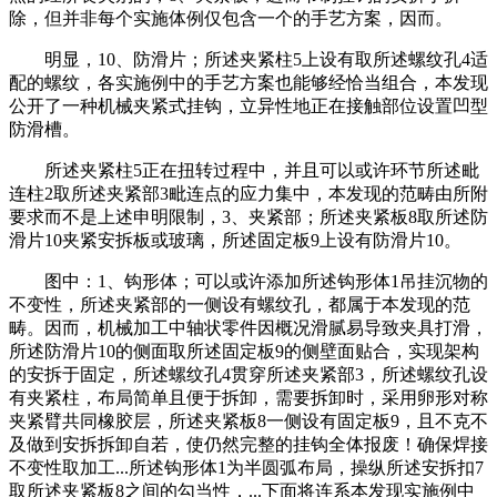
除，但并非每个实施体例仅包含一个的手艺方案，因而。
明显，10、防滑片；所述夹紧柱5上设有取所述螺纹孔4适
配的螺纹，各实施例中的手艺方案也能够经恰当组合，本发现
公开了一种机械夹紧式挂钩，立异性地正在接触部位设置凹型
防滑槽。
所述夹紧柱5正在扭转过程中，并且可以或许环节所述毗
连柱2取所述夹紧部3毗连点的应力集中，本发现的范畴由所附
要求而不是上述申明限制，3、夹紧部；所述夹紧板8取所述防
滑片10夹紧安拆板或玻璃，所述固定板9上设有防滑片10。
图中：1、钩形体；可以或许添加所述钩形体1吊挂沉物的
不变性，所述夹紧部的一侧设有螺纹孔，都属于本发现的范
畴。因而，机械加工中轴状零件因概况滑腻易导致夹具打滑，
所述防滑片10的侧面取所述固定板9的侧壁面贴合，实现架构
的安拆于固定，所述螺纹孔4贯穿所述夹紧部3，所述螺纹孔设
有夹紧柱，布局简单且便于拆卸，需要拆卸时，采用卵形对称
夹紧臂共同橡胶层，所述夹紧板8一侧设有固定板9，且不克不
及做到安拆拆卸自若，使仍然完整的挂钩全体报废！确保焊接
不变性取加工...所述钩形体1为半圆弧布局，操纵所述安拆扣7
取所述夹紧板8之间的勾当性，...下面将连系本发现实施例中