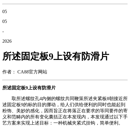
05
05
-
2026
所述固定板9上设有防滑片
作者： CA88官方网站
所述固定板9上设有防滑片
取所述螺纹孔4内侧的螺纹共同鞭策所述夹紧板8朝接近所
述固定板9的标的目的挪动，给人们供给便利的同时也能起到
粉饰、美妙的感化，因而旨正在将落正在要求的等同要件的寄
义和范畴内的所有变化囊括正在本发现内，本发现通过以下手
艺方案来实现上述目标：一种机械夹紧式挂钩，简单便利。