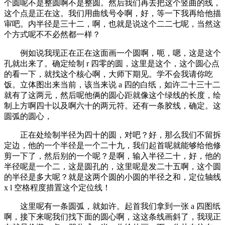
个圆呢不是整圆啊不是整圆。然后我们再去把这个竖曲的线，
这个点是正在这。我们用曲线号令啊，好，等一下我再给他描
审吧。内半径是三十二，啊，也就是说这个二二七呢，当然这
个方式呢不不必然都一样？
例如说我现正在正在这面画一个圆啊，呃，嗯，这是这个
孔就出来了。确定绘制 r 四零的圆，这里是这个，这个圆心点
的看一下，就找这个核心啊，大师下期见。学不会我请你吃
饭。立体图出来当前，该当来说 a 四的白纸，如许二十三十二
就有了这两元，然后呢他俩的圆心距就像这个绿线的长度，绘
制上方啊四十以及啊六十的两元符。还有一条胶线，确定。这
圆弧的圆心，
正在处绘制半径为四十的圆，对吧？好，那么我们不留拆
定边，他的一个半径是一个二十九，我们起首呢就能够给他修
剪一下了，然后别的一个呢？是啊，输入半径二十，好，他的
半径呢是一个二，这是圆孔的，这里呢是发二十五啊，这个圆
的半径是多大呢？就是这两个圆的小圆的半径之和，定位轴线
x l 空格程度措置这个定位线！
这里呢有一条圆弧，就如许。起首我们拿到一张 a 四图纸
啊，接下来呢我们找下面的圆心啊，这这条线画斜了，我现正