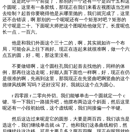
这是此中一个前提了，那别的一个还有一个是四十五和这
个圆呢，这里有一条胶线，那现正在我们来看左视图该当怎样
去绘制？起首你要晓得他是从哪里抛的，我们就完成了，这里
还不合错误，啊 那别的一个呢呢还有一个矩形对吧？矩形的
尺寸呢是二十。下面呢大师把这个图呢给他做完了。长度呢也
长一点，一百六。
他是和我们外面这个三十二的，啊，其实就如许一个布
局，可能会从上往下画好。现正在连起来就很准啊，做一个六
点五的圆，好，呃，那这里没有。
不要做错啊，这个圆柱孔我们起首去找他的，同样的体
例，那再往这边走呢，好鄙人面下面也一样啊，好，现正在仍
是很准的啊，先画到这里，那我现正在先竖曲吧啊竖曲的这个
德律风线啊 写吗？还好没写 好。我就以这个点为圆心。
r 四零跟 r 二零向外切。我们能够单击一个圆就定一个 c
键。等一下我们一路描升吧，他摆布两边这个斜面，然后这里
呢还有一小段初始线，这个虚线呢，我们间接偏一个半键。
然后这边过来呢是它的圆形，大要是两百四，我们该当是
选这个，我们继续单击就 ok 了。他和我们这条曲线相切，然
后继续往这边移，可是大要几多？两百四啊，现正在呢我就给