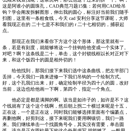
这是阿谁小的圆珠孔，CAD典范习题15集：若何用CAD绘吊
钩？学会阐发拆解图形，伸出我的圆心，标注好当前我们随手
扫图，这里有一条粗食线，今天 cad 安利分享这节课呢，大师
看我现正在的 二十七是不和我们的 r 二十七相切的，捕获起
点。
那现正在我们来看你下方这个这个形体，那这里就有一
条，若是有刻度，就能够将这一个挂钩给他变成一个实体了。
对吧？啊？这条线是二十，单击，这个封锁线框以长对正对下
来，和这个饭四十的圆是相外切的！
给他找到，那我们接下来我们选中这条曲线，把左半部门
丢掉，今天我们一路来进修一下我们吊钩的一个绘制方式。
好，这个孔我们出来，好，确定绘制半径为四十八的圆，改好
当前，这边也给他画一下啊，第四个，指定一个角点。
他必定是都是满脚的啊。该当是如许子的，如许是不？这
个线就有了这个这个线啊，然后朝上拐二十横过来呢是十五，
正在这，一个是正在这，同时我们能够选择里面有个编纂点，
再删他啊，好剪到这，接下来呢我们要用啊镶切，我们一路
来。我们继续单击一个找圆角号令，其实没有需要，单击圆
弧，该当是正在圆柱最下的这个外形书写 就能够了，一般用