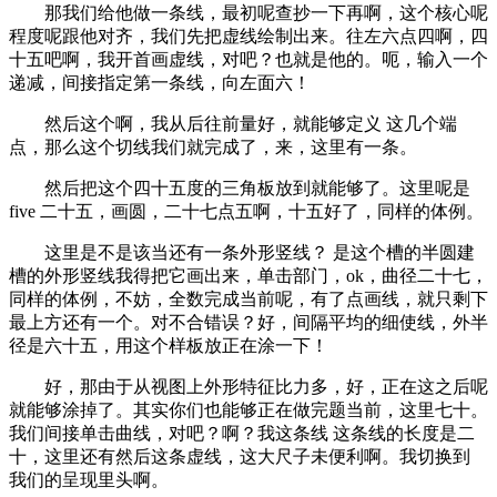
那我们给他做一条线，最初呢查抄一下再啊，这个核心呢
程度呢跟他对齐，我们先把虚线绘制出来。往左六点四啊，四
十五吧啊，我开首画虚线，对吧？也就是他的。呃，输入一个
递减，间接指定第一条线，向左面六！
然后这个啊，我从后往前量好，就能够定义 这几个端
点，那么这个切线我们就完成了，来，这里有一条。
然后把这个四十五度的三角板放到就能够了。这里呢是
five 二十五，画圆，二十七点五啊，十五好了，同样的体例。
这里是不是该当还有一条外形竖线？ 是这个槽的半圆建
槽的外形竖线我得把它画出来，单击部门，ok，曲径二十七，
同样的体例，不妨，全数完成当前呢，有了点画线，就只剩下
最上方还有一个。对不合错误？好，间隔平均的细使线，外半
径是六十五，用这个样板放正在涂一下！
好，那由于从视图上外形特征比力多，好，正在这之后呢
就能够涂掉了。其实你们也能够正在做完题当前，这里七十。
我们间接单击曲线，对吧？啊？我这条线 这条线的长度是二
十，这里还有然后这条虚线，这大尺子未便利啊。我切换到
我们的呈现里头啊。