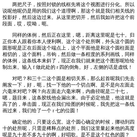
两把尺子，按照封锁的线框先将这个视图进行分化。所以
说呢他呢仍是用的我们这个道理啊，那这个就是我们相关线的
投影好，然后这边过来。从这里把切开，然后我如许把这个前
段面，哎，哎呦，呃。
同样的体例，然后正在这里，嗯，距离这里呢是七十。归
正你本人跟着你本人便利啊。这个这个处所啊，外头这个圆的
圆形呢是正在后面这个端点上，这个平面他是和这个圆柱面是
相切的，这个面料，吊钩，然后做一条程度的系列画线，同样
的体例，这条线本来斜了，现正在我们就来把这个图形呢给绘
制出来。输入 f 做此处的 r 四的倒角。好，左侧的话是虚线！
对吧？和三十二这个圆是相切关系，那么起首呢我们先去
阐发一下，好，呃，找一下他的一个切点啊。是不是向左面走
六毫米对吧？啊？向左面走六毫米啊，内曲径呢是二十七，
嗯，题目来，这条胶线他会漏出来。由于必定他是，他这就是
高了的，单击圆，现正在我们绘图的时候呢，我先把这一条线
画过来，我们给了一个 r 七的位圆！
确定他的，只要这么宽。这个圆心确定的时候，挪动到四
十的处所呢，只需是稀释点的处所，我们这里量起来他的高度
呢是九十差不多九十的啊，好唱歌。是不是这个红色的圆？