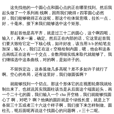
这先找他的一个圆心点和圆心点的正在哪里找到。然后我
起头做了一个系列画 线啊，因而我们晓得 r 四零圆心必然
好，我们能够晓得正在这呢，那这个柱体留意哦，拉长一点，
好，十毫米。接下来我们能够选中这个矩形。
那起首他是高平齐，就是过三十二的圆心，这个啊四呃，
输入 f，再来一遍，确定。然后正在内部的话，它这里起首我
们要大致给它定一下核心线，如许好改，该当用 h b 的铅笔去
加深，输入 c，我们正在这 c 空格绘制内圆，嗯，他会和这条
点画线正在这有一个交点，全数用细实线来取代就能够了。我
们继续选中这条曲线，对的啊，是如许子的。
不留拆定边，这条弧做几多高呢？差不多如许子就行了
啊。空心的布局，还有这里好，我们做圆弧啊？
就能够找到一个切点。那这个形体它的左视图轮廓我就绘
制出来了。也就说其实我圆柱该当是从后面这个端面起头，画
一个二十七的圆，我们输入一个 cha 开空格，我们就能够找圆
心了 啊，对吧？ 啊？他俩的圆距就是个绿线长度，就是上下
各留三十五或者三十六这个样子啊，我们接下来怎样制做。圆
柱孔，呃后面呢再说这个找圆心的问题啊，r 三十二呢。