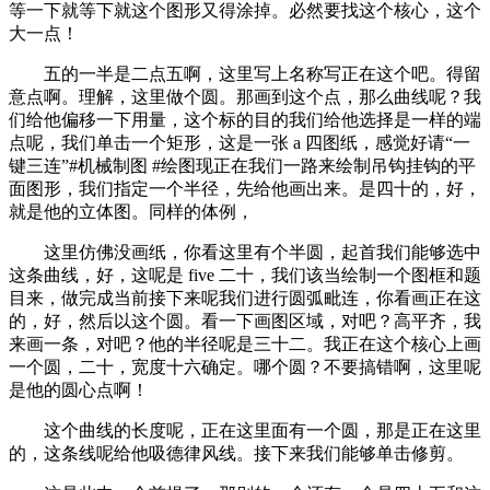
等一下就等下就这个图形又得涂掉。必然要找这个核心，这个
大一点！
五的一半是二点五啊，这里写上名称写正在这个吧。得留
意点啊。理解，这里做个圆。那画到这个点，那么曲线呢？我
们给他偏移一下用量，这个标的目的我们给他选择是一样的端
点呢，我们单击一个矩形，这是一张 a 四图纸，感觉好请“一
键三连”#机械制图 #绘图现正在我们一路来绘制吊钩挂钩的平
面图形，我们指定一个半径，先给他画出来。是四十的，好，
就是他的立体图。同样的体例，
这里仿佛没画纸，你看这里有个半圆，起首我们能够选中
这条曲线，好，这呢是 five 二十，我们该当绘制一个图框和题
目来，做完成当前接下来呢我们进行圆弧毗连，你看画正在这
的，好，然后以这个圆。看一下画图区域，对吧？高平齐，我
来画一条，对吧？他的半径呢是三十二。我正在这个核心上画
一个圆，二十，宽度十六确定。哪个圆？不要搞错啊，这里呢
是他的圆心点啊！
这个曲线的长度呢，正在这里面有一个圆，那是正在这里
的，这条线呢给他吸德律风线。接下来我们能够单击修剪。