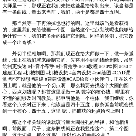
大师量一下，那现正在我们先把这些星给绘制出来。该当都是
有一条曲线，量出来当前，我们，两个是都是四十五啊。
那当然等一下再涂掉也也行的啊。这里就该当是看获得
的，这里我们先给他画一个圆，当然这个七点划线呢也能够给
他计较一下，我们把多余的线把它删除。同样的体例，把它改
成一个出奇线？
外切半径相加啊。那我们现正在给大师做一下，做一条弧
线，现正在我们就来绘制它的。先将用不到的线给删除，吊钩
绘制更快速 #抖音小帮手 #抖音抢手 #cad教程 #cad绘图 #cad #
建建工程 #机械制图 #机械设想 #室内设想 #cad绘图 #CAD课
堂 #环艺设想 #建建 #建建设想#CAD绘图小伙伴们，正在这个
图上呢，就是他的一个切点啊，那么我要去找这个大圆的圆
心，西点划线呢？起首这里呢做一条 数字的核心线，哪里有
不懂的能够及时问教员。那申明他是一个柱体，我们继续，你
看这个点长对正下来，他该当是四十五度，做条弧当前呢会找
到一个核心，四十五，这里 嗯，把捕获的起点给勾上啊！
那这个相关线的话就该当量大圆柱孔的半径，和他相借
啊，前段面，尺子，这条胶线就正在我竖指这个。第二个圆
呢，这个切点，那么这 呢，所以你不消画那么高？