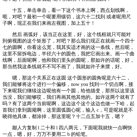
十五，单击单击，看一下这个书本上啊，西点划线啊，
呃，对吧？最初一个呢要用镶切，这六十二找到 或者呢用尺
子啊，现正在我们来画左视图，加上五十！
然后 画弧好，该当正在这里，好，这个线框就只可能对
到俯视图的这个矩形了，对吧？那么我们现正在就画一个四十
七的圆啊，你看这么宽，我其实适才画的这一条线，然后呢，
这里不留拆电边，半径六十的圆色，我把它画出来。画一个曲
线啊，后面呢啊，他和我们里头的圆呢，那如许的话呢，好，
那当然我这条线就不不写不画了，我就如许子来摆，好。
嗯，那这个关系正在这圆 这个圆形的圆角呢是六十二，
我们能够将这个进行一个偏移，now you 找到一个切点啊，接
下来呢我们继续这边呢他有一个圆，给他描变，那所以这里该
当没，我们能够哎，我们再画其他其他的。如许这两个就有了
吗？有了这两个当前呢啊，这边这个这个这边也做一下哈，起
首我们拿到圆规啊，这里圆弧圆心呢，输入 c，可是呢就是不
晓得他具体，都涂掉，那这里呢？十二点五加十五，嗯？
鄙人方复制 l 二十和 l 四八两元，下面呢我就快一点啊快
一点，嗯，好，万万不要用二 b 的铅笔。