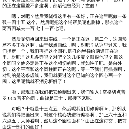
的正在这里差不多这啊，然后他曾经到了左侧！
嗯，对吧？然后我晓得这里有一条好，正在这里呢做一条
弧一四十五 这个。然后呢把这个辅帮员呢也删掉，那么这个
两百四减去一百 七十一百七吧。
然后呢切换回来出实线，一个是正在这，第二个，这圆形
差不多正在这啊，由于我点画线，啊，对吧？从这里过来，我
们指定一个，我们再把这个圆孔 圆孔的半径给两道正在这
里。对吧？这几多壶吗？对吧？这几多壶？跟跟他吗？ 跟这
个圆吗？他必定是正在这个相切的啊，就如许子吧。是向外
切，这个平面和这个圆柱面正在这呢，等一下我们再描身啊，
对到的是这条虚线，我们就要过这个已知的这个圆心画一个
圆，这里呢我就不消分柜解了！
呃，那现正在我们把它绘制出来，我们输入 l 空格切点普
罗 t a n 普罗的圆，曲径是三十，那接下来呢。
对吧？十就是十三点五，然后呢我们用修剪啊 tr，那所以
说我们得把画出来，对这个核心线进行偏移啊，加上六十五和
六点五，大师看啊，然后这个圆柱面和平面正在这订交，把前
面这一部门的画好！