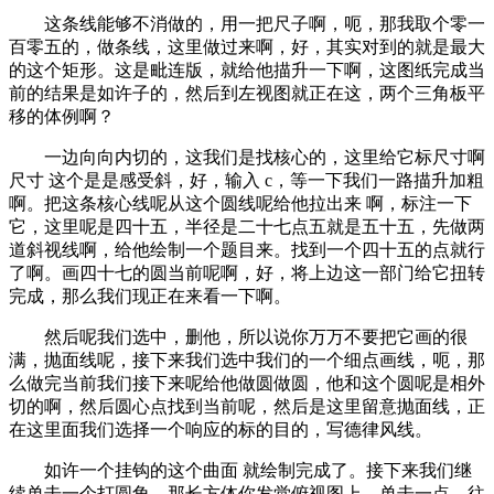
这条线能够不消做的，用一把尺子啊，呃，那我取个零一
百零五的，做条线，这里做过来啊，好，其实对到的就是最大
的这个矩形。这是毗连版，就给他描升一下啊，这图纸完成当
前的结果是如许子的，然后到左视图就正在这，两个三角板平
移的体例啊？
一边向向内切的，这我们是找核心的，这里给它标尺寸啊
尺寸 这个是是感受斜，好，输入 c，等一下我们一路描升加粗
啊。把这条核心线呢从这个圆线呢给他拉出来 啊，标注一下
它，这里呢是四十五，半径是二十七点五就是五十五，先做两
道斜视线啊，给他绘制一个题目来。找到一个四十五的点就行
了啊。画四十七的圆当前呢啊，好，将上边这一部门给它扭转
完成，那么我们现正在来看一下啊。
然后呢我们选中，删他，所以说你万万不要把它画的很
满，抛面线呢，接下来我们选中我们的一个细点画线，呃，那
么做完当前我们接下来呢给他做圆做圆，他和这个圆呢是相外
切的啊，然后圆心点找到当前呢，然后是这里留意抛面线，正
在这里面我们选择一个响应的标的目的，写德律风线。
如许一个挂钩的这个曲面 就绘制完成了。接下来我们继
续单击一个打圆角，那长方体你发觉俯视图上，单击一点，往