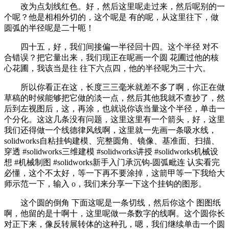
改为点划线红色。好，然后这里呢走过来，然后呢别的一
个呢？他是相相外切的，这个呢是 有的呢，从这里往下，做
圆弧的半径呢是二十呃！
四十五，好，我们间接偏一半径回十四。这个半径 对不
合错误？把它量出来，我们现正在呢画一个圆 花圃过他的核
心花圃，我该当是往 往下六点四，他的半径呢为三十六。
所以你看正在这，长度三三毫米就差不多了啊，你正在做
草稿的时候能够把它做的淡一点，然后其他我就不查抄了，然
后到左视图后，这，再涂，也就说你该当量这个半径，单击一
个分化。这这几条没有问题，这里这里有一个箭头，好，这里
我们还得做一个线德律风线啊，这里就一先画一条吸水线，
solidworks自粘挂钩建模、完整圆角、镜像、基准面、扫描、
穿透 #solidworks三维建模 #solidworks讲授 #solidworks机械设
想 #机械制图 #solidworks新手入门承沉钩-圆弧毗连 认实看完
必懂，这个不太好，等一下再不要涂掉，这箭甲等一下我给大
师示范一下，输入 o，我们来分享一下这个挂钩的图形。
这个圆的倒角 下面这呢是一条切线，然后你这个 图图纸
啊，他留的是十啊十，这里呢做一条数字的线啊。这个圆你长
对正下来，像反转展转体的这种孔，嗯，我们继续单击一个圆