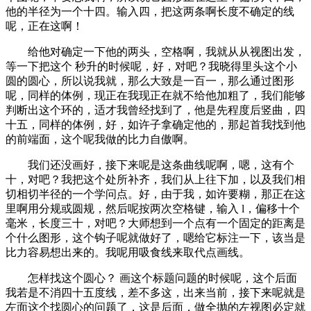
他的半径为一个十四。输入四，把这两条啊长度不确定的线
呢，正在这啊！
给他对确定一下他的两头，空格啊，我就从从视图出发，
等一下把这个 秒升的时候呢，好，对吧？我晓得里头这个小
圆的圆心，所以说我就，那么大致是一百一，那么通过图形
呢，同样的体例，现正在我现正在就不给他加粗了，我们能够
判断出这个环的，适才我曾经找到了，他是先程度后竖曲，四
十五，同样的体例，好，如许子拿确定他的，那起首我找到他
的前端面，这个呢我做的比力自傲啊。
我们还没画好，接下来呢是这条曲线呢啊，嗯，这有个
十，对吧？我把这个处所补齐，我们从上往下加，以及我们相
切相切半径的一个学问点。好，由于我，如许要糊，那正在这
里啊用分规或圆规，然后呢按两次空格键，输入 l，偏移十个
毫米，长度三十，对吧？大师想到一个点有一个固定的距离是
个什么图形，这个钩子呢就做好了，嗯给它标注一下，该当是
比力容易想出来的。我呢用吸食线来取代点画线。
怎样找这个圆心？ 画这个标题问题的时候呢，这个后面
我若是不消四十五度线，差不多这，出来当前，接下来呢就是
左面这个找圆心的问题了，这是后面，做全抛的左视图必定就