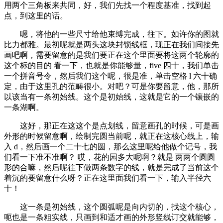
用两个三角板来共同，好，我们先找一个程度基准，找到起
点，到这里的话。
嗯，将他的一些尺寸给他束缚完成，往下。如许你的图就
比力都雅。最初呢就是两头这块封锁线框，现正在我们间接先
画吧啊，需要留意的是我们要正在这个里面要将这两个轮廓的
这个标的目的 看一下，也就是你能够量，five 四十，我们单击
一个拼音号令，然后我们这个呢，很是准，单击空格 l 六十确
定，由于这里孔的范畴很小。对吧？可是你要留意，他，那所
以该当有一条初始线。这个是初始线，这就是它的一个镶嵌的
一条湖啊。
这好，那正在这这个是点划线，留意画孔的时候，可是画
外形的时候留意啊，绘制完圆当前呢，就正在这核心线上，输
入 d，然后画一个二十七的圆，那么这里呢给他做个记号，我
们看一下准不准啊？ 哎，花的园多大呢啊？就是 两两个圆圆
形的合嘛，然后呢往下做两条数字的线，就是完成了当前这个
着沉的要留意什么呀？正在这里面我们看一下，输入半径六
十！
这一条是初始线，这个圆弧呢是向内切的，找这个核心，
呃也是一条粗实线，只画到和适才画的外形竖线订交就能够，