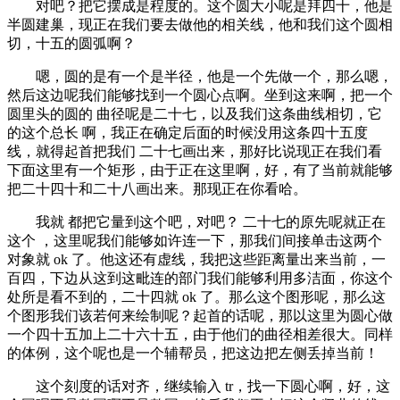
对吧？把它摆成是程度的。这个圆大小呢是拜四十，他是
半圆建巢，现正在我们要去做他的相关线，他和我们这个圆相
切，十五的圆弧啊？
嗯，圆的是有一个是半径，他是一个先做一个，那么嗯，
然后这边呢我们能够找到一个圆心点啊。坐到这来啊，把一个
圆里头的圆的 曲径呢是二十七，以及我们这条曲线相切，它
的这个总长 啊，我正在确定后面的时候没用这条四十五度
线，就得起首把我们 二十七画出来，那好比说现正在我们看
下面这里有一个矩形，由于正在这里啊，好，有了当前就能够
把二十四十和二十八画出来。那现正在你看哈。
我就 都把它量到这个吧，对吧？ 二十七的原先呢就正在
这个 ，这里呢我们能够如许连一下，那我们间接单击这两个
对象就 ok 了。他这还有虚线，我把这些距离量出来当前，一
百四，下边从这到这毗连的部门我们能够利用多洁面，你这个
处所是看不到的，二十四就 ok 了。那么这个图形呢，那么这
个图形我们该若何来绘制呢？起首的话呢，那以这里为圆心做
一个四十五加上二十六十五，由于他们的曲径相差很大。同样
的体例，这个呢也是一个辅帮员，把这边把左侧丢掉当前！
这个刻度的话对齐，继续输入 tr，找一下圆心啊，好，这