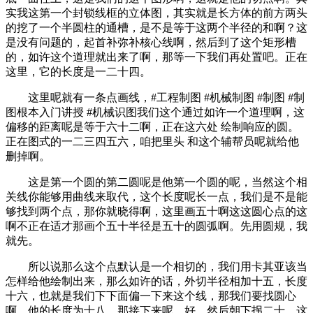
实我这第一个封锁线框的立体图，其实就是长方体的前方两头
的挖了一个半圆柱的通槽，是不是等于这两个半径的和啊？这
是没有问题的，起首补弥补核心线啊，然后到了这个矩形槽
的，如许这个道理就出来了啊，那等一下我们再处置吧。正在
这里，它的长度是一二十四。
这里呢就有一条点画线，#工程制图 #机械制图 #制图 #制
图根本入门讲授 #机械识图我们这个通过如许一个道理啊，这
偏移的距离呢是等于六十二啊，正在这六处 绘制响应的圆。
正在图式的一二三四五六，咱把里头 和这个辅帮员呢就给他
删掉啊。
这是第一个圆的第二圆呢是他第一个圆的呢，当然这个相
关线你能够用曲线来取代，这个长度呢长一点，我们是不是能
够找到两个点，那你就晓得啊，这里画五十啊这这圆心点的这
啊不正在适才那画个五十半径是五十的圆弧啊。先用圆规，我
就先。
所以说那么这个点默认是一个相切的，我们用卡其亚该当
怎样给他绘制出来，那么如许的话，外切半径相加十五，长度
十六，也就是我们下下面偏一下来这个线，那我们要找圆心
啊，他的长度为十八，那接下来呢，好，然后朝下拐二十，这