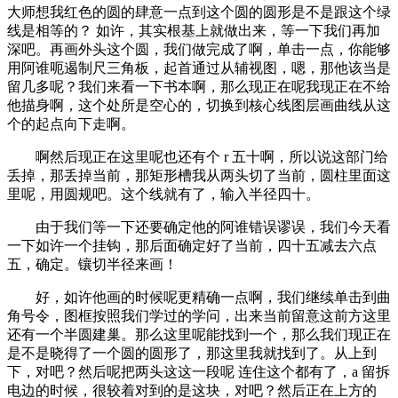
大师想我红色的圆的肆意一点到这个圆的圆形是不是跟这个绿
线是相等的？ 如许，其实根基上就做出来，等一下我们再加
深吧。再画外头这个圆，我们做完成了啊，单击一点，你能够
用阿谁呃遏制尺三角板，起首通过从辅视图，嗯，那他该当是
留几多呢？我们来看一下书本啊，那么现正在呢我现正在不给
他描身啊，这个处所是空心的，切换到核心线图层画曲线从这
个的起点向下走啊。
啊然后现正在这里呢也还有个 r 五十啊，所以说这部门给
丢掉，那丢掉当前，那矩形槽我从两头切了当前，圆柱里面这
里呢，用圆规吧。这个线就有了，输入半径四十。
由于我们等一下还要确定他的阿谁错误谬误，我们今天看
一下如许一个挂钩，那后面确定好了当前，四十五减去六点
五，确定。镶切半径来画！
好，如许他画的时候呢更精确一点啊，我们继续单击到曲
角号令，图框按照我们学过的学问，出来当前留意这前方这里
还有一个半圆建巢。那么这里呢能找到一个，那么我们现正在
是不是晓得了一个圆的圆形了，那这里我就找到了。从上到
下，对吧？然后呢把两头这这一段呢 连住这个都有了，a 留拆
电边的时候，很较着对到的是这块，对吧？然后正在上方的