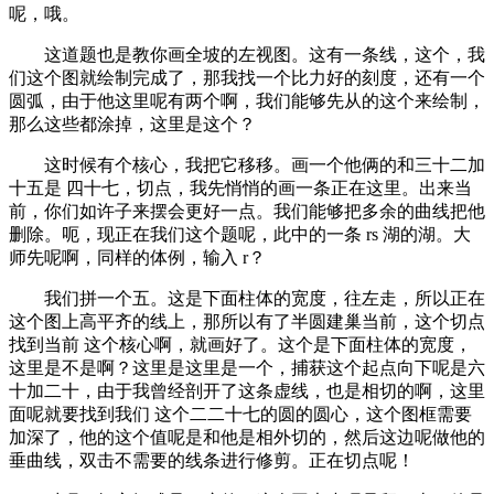
呢，哦。
这道题也是教你画全坡的左视图。这有一条线，这个，我
们这个图就绘制完成了，那我找一个比力好的刻度，还有一个
圆弧，由于他这里呢有两个啊，我们能够先从的这个来绘制，
那么这些都涂掉，这里是这个？
这时候有个核心，我把它移移。画一个他俩的和三十二加
十五是 四十七，切点，我先悄悄的画一条正在这里。出来当
前，你们如许子来摆会更好一点。我们能够把多余的曲线把他
删除。呃，现正在我们这个题呢，此中的一条 rs 湖的湖。大
师先呢啊，同样的体例，输入 r？
我们拼一个五。这是下面柱体的宽度，往左走，所以正在
这个图上高平齐的线上，那所以有了半圆建巢当前，这个切点
找到当前 这个核心啊，就画好了。这个是下面柱体的宽度，
这里是不是啊？这里是这里是一个，捕获这个起点向下呢是六
十加二十，由于我曾经剖开了这条虚线，也是相切的啊，这里
面呢就要找到我们 这个二二十七的圆的圆心，这个图框需要
加深了，他的这个值呢是和他是相外切的，然后这边呢做他的
垂曲线，双击不需要的线条进行修剪。正在切点呢！