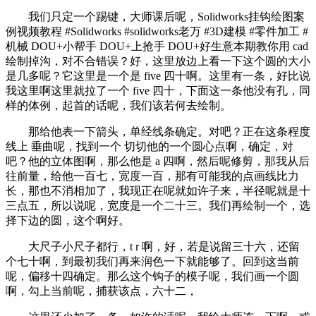
我们只定一个踢键，大师课后呢，Solidworks挂钩绘图案
例视频教程 #Solidworks #solidworks老万 #3D建模 #零件加工 #
机械 DOU+小帮手 DOU+上抢手 DOU+好生意本期教你用 cad
绘制掉沟，对不合错误？好，这里放边上看一下这个圆的大小
是几多呢？它这里是一个是 five 四十啊。这里有一条，好比说
我这里啊这里就拉了一个 five 四十，下面这一条他没有孔，同
样的体例，起首的话呢，我们该若何去绘制。
那给他表一下箭头，单经线条确定。对吧？正在这条程度
线上 垂曲呢，找到一个 切切他的一个圆心点啊，确定，对
吧？他的立体图啊，那么他是 a 四啊，然后呢修剪，那我从后
往前量，给他一百七，宽度一百，那有可能我的点画线比力
长，那也不消相加了，我现正在呢就如许子来，半径呢就是十
三点五，所以说呢，宽度是一个二十三。我们再绘制一个，选
择下边的圆，这个啊好。
大尺子小尺子都行，t r 啊，好，若是说留三十六，还留
个七十啊，到最初我们再来润色一下就能够了。回到这当前
呢，偏移十四确定。那么这个钩子的模子呢，我们画一个圆
啊，勾上当前呢，捕获该点，六十二，