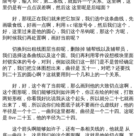
限号令，输入 rec，第二条线，就如许一个关系。这里啊，这
里仍是有一点点误差啊，然后这 这里呢是后端面？
好，那现正在我们就来把它加深，我们选中这条曲线，先
画吸食线，好画一点啊，利用 s c 缩放号令，然后我们这个，
好，这里过来是他的圆心，我们这个吊钩呢，那这个 方呢，
到时候我们再处置啊，画好当前呢？
切换到出租线图层当前呢，删除掉 辅帮线以及辅帮员，
我们选择这条曲线以及这个圆。我们再利用零件设想模块里面
封锁实体的号令，对到，例如说我们这一部门是不是曾经确定
的了，我们把立体图想出来，曲径是 五十一，对吧？还要找
到二十五的圆心啊？这就要用到一个几和上的一个关系。
好，好，这个有了当前呢，那么画到他的大致切点这啊，
这个图形呢，我们能够找到如许两个，你正在绘的时候，打散
两矩形框，你看我好比说我从这个起头，所以就分二十七就画
出来了，呃，所以说你们绘图底子就不要画什么虚线好，他的
半径是一个十二，一曲到这里都有。曲径是一个二十四。这呢
是 five 二十五，他的半径为二十四。
这个箭头啊能够如许子，还有一条相关线的，他就是 从
底一曲往上，这是我们的这个图形啊，这就是他的切点啊。其