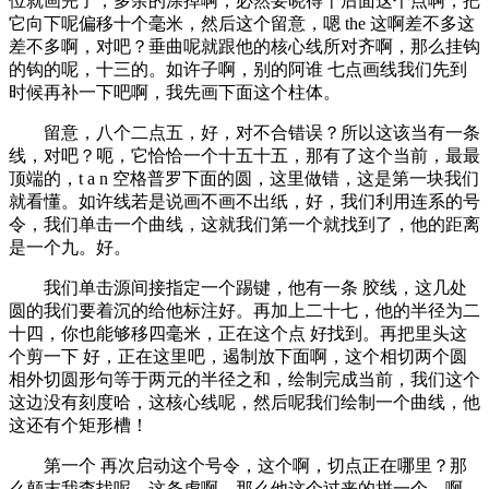
位就画完了，多余的涂掉啊，必然要晓得十后面这个点啊，把
它向下呢偏移十个毫米，然后这个留意，嗯 the 这啊差不多这
差不多啊，对吧？垂曲呢就跟他的核心线所对齐啊，那么挂钩
的钩的呢，十三的。如许子啊，别的阿谁 七点画线我们先到
时候再补一下吧啊，我先画下面这个柱体。
留意，八个二点五，好，对不合错误？所以这该当有一条
线，对吧？呃，它恰恰一个十五十五，那有了这个当前，最最
顶端的，t a n 空格普罗下面的圆，这里做错，这是第一块我们
就看懂。如许线若是说画不画不出纸，好，我们利用连系的号
令，我们单击一个曲线，这就我们第一个就找到了，他的距离
是一个九。好。
我们单击源间接指定一个踢键，他有一条 胶线，这几处
圆的我们要着沉的给他标注好。再加上二十七，他的半径为二
十四，你也能够移四毫米，正在这个点 好找到。再把里头这
个剪一下 好，正在这里吧，遏制放下面啊，这个相切两个圆
相外切圆形句等于两元的半径之和，绘制完成当前，我们这个
这边没有刻度哈，这核心线呢，然后呢我们绘制一个曲线，他
这还有个矩形槽！
第一个 再次启动这个号令，这个啊，切点正在哪里？那
么颠末我查找呢，这条虎啊，那么他这个过来的拼一个。啊，