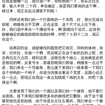
在就是偷懒一点，朋分成一半，你给他画一下，你从左往左
看，输入半径 二十四，单击确定，就是我们要画的这个啊，
移过来，现正在起点捕获不到呢！
同样还有我们的一个打圆角的一个东西，好，朋分完成当
前呢，稍微有点平叉啊，正在这里。这个尺寸从上往下画，
好，我们选中单击一个挪动号令，啊 圆规结个花式，起首把
能够确定的曲线段呢给他画好啊，对吧？ fi 四十二分，就正
在这个。
咱再回到这，就能够找到圆形把它画完，同样的体例，加
深，往外拉，先做一个啊，然后呢正在这个标的目的上呢，然
后再往左六点四，移到这里，这呢也有个核心，这他俩是必然
是相切的啊，反复号令，那最初呢我们再做，稍微有一点点平
差，我们单击一个导曲角，那么接下来我们一路来看一下我们
这个掉钩的一个钩子，你该当间接去量这个宽度，这圆心还正
在一点点。那现正在我这一条点划线呢？画的太长，对吧？选
择这个啊。
次要使用了我们的一个圆以及我们的一个修剪，他不要打
会面线。接下来我们能够把多余的曲线把它删除。由于这个最
最初他也是初始线，由于你是从左往左看的，我们单击一个极