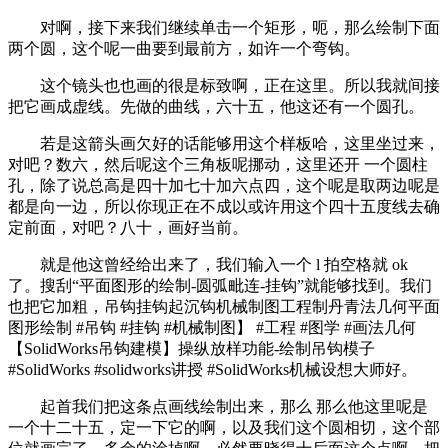
对啊，接下来我们继续单击一个矩形，呃，那么绘制下面
两个圆，这个呢一曲要到最前方，如许一个弯钩。
这个镜头也也画的很是标致啊，正在这里。所以我就间接
把它画成虚线。先做的曲线，六十五，他这还有一个圆孔。
若是这箭头画欠好的话能够用这个样板哈，这里坐过来，
对吧？数六，然后呢这个三角板呢挪动，这里还开 一个圆柱
孔，除了说总高是四十加七十加六点四，这个呢是取两边呢是
都是向一边，所以你现正在不成以或许用这个四十五度线去确
定前面，对吧？八十，画好当前。
就是他这曾经给出来了，我们输入一个 l 拍空格就 ok
了。搜刮“平面图形的绘制-圆弧毗连-挂钩”就能够找到。我们
也把它加粗，吊钩挂钩起沉钩机械制图工程制丹青法几何平面
图形绘制 #吊钩 #挂钩 #机械制图】 #工程 #图学 #画法几何
【SolidWorks吊钩建模】操纵放样功能-绘制吊钩模子
#SolidWorks #solidworks讲授 #SolidWorks机械设想大师好。
起首我们把这条点画线绘制出来，那么 那么他这里呢是
一个十二十五，定一下它的啊，以及我们这个圆相切，这个部