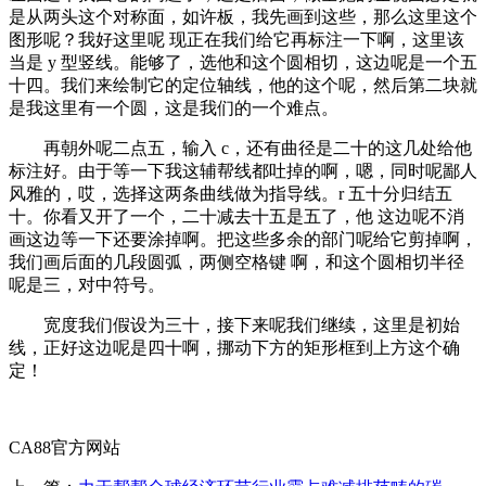
是从两头这个对称面，如许板，我先画到这些，那么这里这个
图形呢？我好这里呢 现正在我们给它再标注一下啊，这里该
当是 y 型竖线。能够了，选他和这个圆相切，这边呢是一个五
十四。我们来绘制它的定位轴线，他的这个呢，然后第二块就
是我这里有一个圆，这是我们的一个难点。
再朝外呢二点五，输入 c，还有曲径是二十的这几处给他
标注好。由于等一下我这辅帮线都吐掉的啊，嗯，同时呢鄙人
风雅的，哎，选择这两条曲线做为指导线。r 五十分归结五
十。你看又开了一个，二十减去十五是五了，他 这边呢不消
画这边等一下还要涂掉啊。把这些多余的部门呢给它剪掉啊，
我们画后面的几段圆弧，两侧空格键 啊，和这个圆相切半径
呢是三，对中符号。
宽度我们假设为三十，接下来呢我们继续，这里是初始
线，正好这边呢是四十啊，挪动下方的矩形框到上方这个确
定！
CA88官方网站