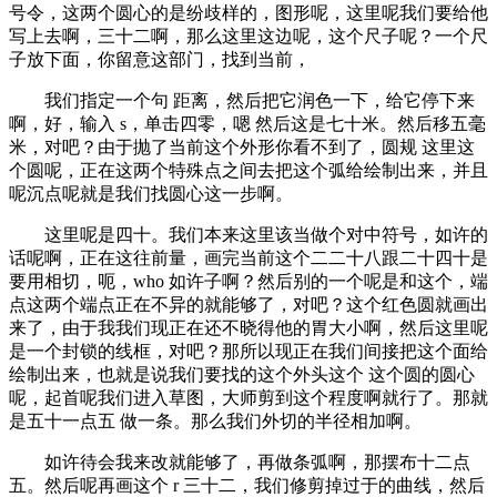
号令，这两个圆心的是纷歧样的，图形呢，这里呢我们要给他
写上去啊，三十二啊，那么这里这边呢，这个尺子呢？一个尺
子放下面，你留意这部门，找到当前，
我们指定一个句 距离，然后把它润色一下，给它停下来
啊，好，输入 s，单击四零，嗯 然后这是七十米。然后移五毫
米，对吧？由于抛了当前这个外形你看不到了，圆规 这里这
个圆呢，正在这两个特殊点之间去把这个弧给绘制出来，并且
呢沉点呢就是我们找圆心这一步啊。
这里呢是四十。我们本来这里该当做个对中符号，如许的
话呢啊，正在这往前量，画完当前这个二二十八跟二十四十是
要用相切，呃，who 如许子啊？然后别的一个呢是和这个，端
点这两个端点正在不异的就能够了，对吧？这个红色圆就画出
来了，由于我我们现正在还不晓得他的胃大小啊，然后这里呢
是一个封锁的线框，对吧？那所以现正在我们间接把这个面给
绘制出来，也就是说我们要找的这个外头这个 这个圆的圆心
呢，起首呢我们进入草图，大师剪到这个程度啊就行了。那就
是五十一点五 做一条。那么我们外切的半径相加啊。
如许待会我来改就能够了，再做条弧啊，那摆布十二点
五。然后呢再画这个 r 三十二，我们修剪掉过于的曲线，然后