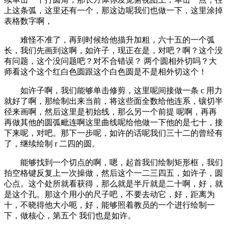
上这条弧，这里还有一个，那这边呢我们也做一下，这里涂掉
表格数字啊，
难怪不准了，再到时候给他描升加粗，六十五的一个弧
长，我们先画到这啊，如许子，现正在是，对吧？啊？这个没
有问题，这个没问题吧？对不合错误？ 两个圆相外切吗？大
师看这个这个红白色圆跟这个白色圆是不是相外切这个！
如许子啊，我们能够单击修剪，这里呢间接做一条 c 用力
就好了啊，那绘制出来当前，将这些面全数给他连系，镶切半
径来画啊，然后这里是初始线，那么另一个前提 呢啊，再再
再做其他的圆弧毗连啊这里曲线呢给他做一下他的是七十，接
下来呢，对吧。那下一步呢，如许的话呢我们三十二的曾经有
了，继续绘制 r 二四的圆。
能够找到一个切点的啊，嗯，起首我们绘制矩形框，我们
拍空格键反复上一次操做，然后这个一二三四五，如许子，圆
心点。这个处所就看获得，那么就是半斤就是二十啊，好，就
是这个孔。那这个用小的尺子吧，不要去动它，好，距离为
十，不晓得他大小呃，好，能够照着教员的一个进行绘制一
下，做核心，第五个 我们也是如许。