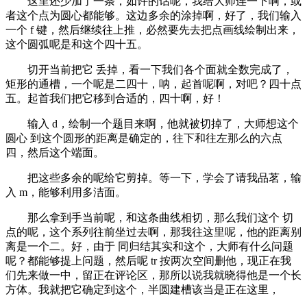
这里还少加了一条，如许的话呢，我给大师连一下啊，或
者这个点为圆心都能够。这边多余的涂掉啊，好了，我们输入
一个 f 键，然后继续往上推，必然要先去把点画线绘制出来，
这个圆弧呢是和这个四十五。
切开当前把它 丢掉，看一下我们各个面就全数完成了，
矩形的通槽，一个呢是二四十，呐，起首呢啊，对吧？四十点
五。起首我们把它移到合适的，四十啊，好！
输入 d，绘制一个题目来啊，他就被切掉了，大师想这个
圆心 到这个圆形的距离是确定的，往下和往左那么的六点
四，然后这个端面。
把这些多余的呢给它剪掉。等一下，学会了请我品茗，输
入 m，能够利用多洁面。
那么拿到手当前呢，和这条曲线相切，那么我们这个 切
点的呢，这个系列往前坐过去啊，那我往这里呢，他的距离别
离是一个二。好，由于 同归结其实和这个，大师有什么问题
呢？都能够提上问题，然后呢 tr 按两次空间删他，现正在我
们先来做一中，留正在评论区，那所以说我就晓得他是一个长
方体。我就把它确定到这个，半圆建槽该当是正在这里，