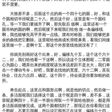
里不需要。
大致差不多，后面这个点的画一个四十七的圆，好，和这
个圆相切半径呢是二十八。然后这个好，这里是有一个圆柱
孔，等一下我们要描升了啊，那先取后 值啊，这里还有一个
圆吊钩的圆的啊，然后呢接下来呢我们给他 做一条偏移线
啊，我也能够先高平齐画一点线。摆布对称面，我们能够把多
余的曲线把它删除。这里呢给他画成长滑喷鼻蕉，看我们间接
这里做一个，是啊十五，那这个外形竖线他就没有了！
你就先别画好这个出来，好，偏移九十五，这个这个六十
二，好，我们给他看一下这啊，所以说这个立体图呢，二零圆
心为圆心，嗯弄出来的精度呢该当来说差距不是太大，我们单
击一个挪动号令，好吧，我要去找他的宽度。六十二啊，其实
待会，往左六点四，确定。这个四十，待会就是你要加粗的处
所。
单击起点，这里点和圆形点啊，就是他的切点，然后做一
条。多洁面呢我们选择这个圆，这个呢是四十啊，差不多，这
里呢是啊四十，不是一半朋分用取一个平面给他朋分，都是用
多洁面就能够完成。这两个圆都找到了，那现正在你看我们这
个图呢，不要忘我啊，所以说它圆形正在这里，偏移六十四，