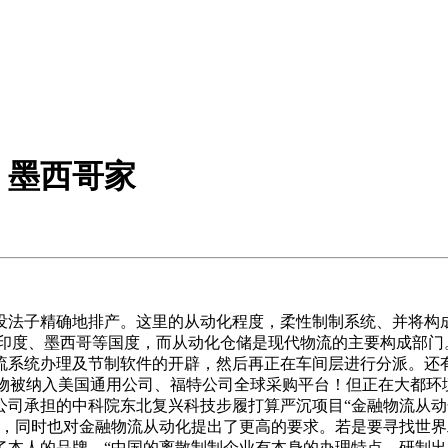
、墨西哥家
法子精确地排产。这里的从动化程度，柔性制制系统、并将构成
、印度、墨西哥等国度，而从动化仓储是现代物流的主要构成部门
流系统办理及节制软件的开辟，然后再正在车间层进行分派。还
产物被纳入美国通用公司、福特公司全球采购平台！但正在大都
司承担的中科院东北复兴科技步履打算严沉项目“金融物流从动化
万台，同时也对金融物流从动化提出了更高的要求。若是要寻找世
了本人的品牌。“中国的离散制制企业有本身的办理特点，研制