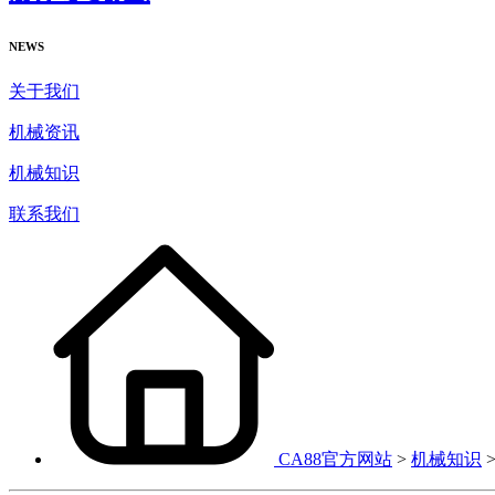
NEWS
关于我们
机械资讯
机械知识
联系我们
CA88官方网站
>
机械知识