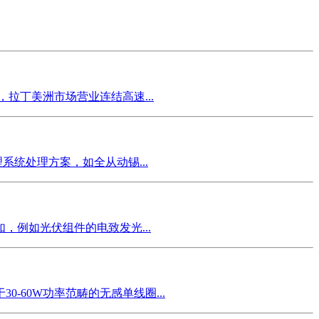
拉丁美洲市场营业连结高速...
统处理方案，如全从动锡...
例如光伏组件的电致发光...
60W功率范畴的无感单线圈...