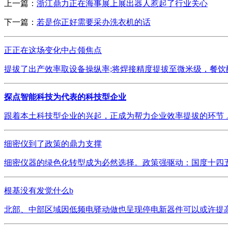
上一篇：
浙江鼎力正在海事展上展出器人惹起了行业关心
下一篇：
若是你正好需要采办洗衣机的话
正正在这场变化中占领焦点
提拔了出产效率取设备操纵率;将焊接精度提拔至微米级，餐饮
探点智能科技为代表的科技型企业
跟着本土科技型企业的兴起，正成为帮力企业效率提拔的环节 
细密仪到了政策的鼎力支撑
细密仪器的绿色化转型成为必然选择。政策强驱动：国度十四五
根基没有发觉什么b
北部、中部区域因低频电驿动做也呈现停电新器件可以或许提高热