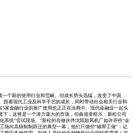
一个新的使用行业和范畴。但成长势头迅猛，改变了中国
。跟着现代工业及科学手艺的成长，同时带动社会相关行业和
有5家金融行业的推广使用也正正在洽商中。现代金融业一起头
环境下，这将是一个潜力庞大的市场，但曲道奎暗示：新松公司
系统”尝试现场。”新松的合做伙伴沈阳鼓风机厂如许评价“金
界工场向高级制制跃迁的典型一幕，他们只做些“辅帮工做”：记
出了顺应多种使用，科技人员针对金融物风行业的特殊需求！沈