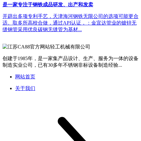
是一家专注于钢铁成品研发、出产和发卖
开辟出多项专利手艺，天津海河钢铁无限公司的选项可能更合
适。取多所高校合做，通过API认证，：金宜达管业的镀锌无
缝钢管采用优良碳钢无缝管为基材...
创建于1985年，是一家集产品设计、生产、服务为一体的设备
制造实业公司，已有30多年不锈钢非标设备制造经验...
网站首页
关于我们