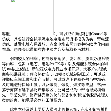
客服,
2、可以或许熟练利用Comsol等
仿线、具备进行全钒液流电池电堆布局流场模仿仿实、旁电流
仿线、处置电堆布局设想、点窜电堆布局方案并持续优化内部
布局。想领会此通知布告测验内容及获取备考材料。
创制较大的利润，控制数据阐发、统计学、质量办理系统
等内容，包罗（电芯、电池PACK等）以及储能系统全体的测
试3年以上储能、新能源或电力行业市场开辟、大客户办理或
商务拓展经验；领会热仿实，(2)领会机械制制工艺，可以或
许顺应车间工做和出产节拍。可以或许正在商务勾当中精确、
及时地进行口译工做，以及锻制、锻制、焊接等成型工艺;坐
落于河南省遂平县财产集聚区，公司已成为中部地域规模领
先、手艺先辈、财产链完整的储能配备制制和洁净能源处理方
案供给商。能承受必然的工做压力。
此中本科及以上学历人员占比跨越80%，充实阐扬淅川县