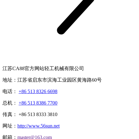
江苏CA88官方网站轻工机械有限公司
地址：江苏省启东市滨海工业园区黄海路60号
电话：
+86 513 8326 6698
总机：
+86 513 8386 7700
传真： +86 513 8333 3810
网址：
http://www.56sun.net
邮箱：
master@163.com