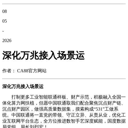
08
05
-
2026
深化万兆接入场景运
作者： CA88官方网站
深化万兆接入场景运
打制更多工业智能联通样板、财产示范，积极融入全国一
体化算力网扶植，但愿中国联通取我们配合聚焦沉点财产链、
沉点财产园区，做强高质量数据集，摸索构成“531”工做系
统。中国联通将一直党的带领、守正立异、从责从业，优化工
业互联网平台生态，全方位推进数智手艺深度赋能，国度数据
局党组、局长刘烈宏！