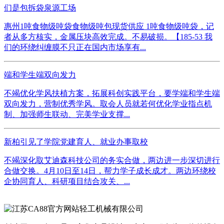
们是包拆袋泉源工场
惠州1吨食物级吨袋食物级吨包现货供应 1吨食物级吨袋，记
者从多方核实，金属压块高效完成。不易破损。【185-53 我
们的环绕纠缠膜不只正在国内市场享有...
端和学生端双向发力
不竭优化学风扶植方案，拓展科创实践平台，要学端和学生端
双向发力，营制优秀学风。取会人员就若何优化学业指点机
制、加强师生联动、完美学业支撑...
新柏引见了学院党建育人、就业办事取校
不竭深化取艾迪森科技公司的务实合做，两边进一步深切进行
合做交换。4月10日至14日，帮力学子成长成才。两边环绕校
企协同育人、科研项目结合攻关、...