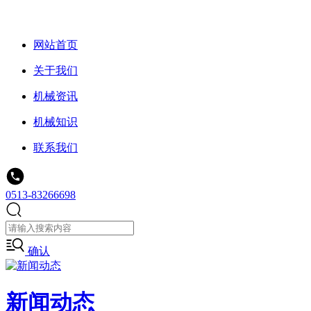
网站首页
关于我们
机械资讯
机械知识
联系我们
0513-83266698
确认
新闻动态