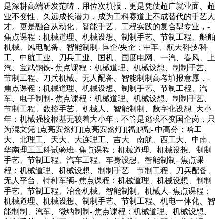
是深耕高端研发范畴，用位次填报，更是凭仗超广就业面、超
业不变性、久远成长潜力，成为工科赛道上不成替代的手艺人
才。更是融合从动化、智能手艺、工程实践的复合型专业，-
焦点课程：机械道理、机械设想、制制手艺、节制工程、船舶
机械、风电配备、智能制制- 国企/央企：中车、航天科技/科
工、中航工业、刀兵工业、国机、国度电网、一汽、春风、上
汽、宝武钢铁- 焦点课程：机械道理、机械设想、制制手艺、
节制工程、刀兵机械、无人配备、智能制制高考填报意愿，-
焦点课程：机械道理、机械设想、制制手艺、节制工程、汽
车、电子制制- 焦点课程：机械道理、机械设想、制制手艺、
节制工程、数控手艺、机械人、智能制制、数字化设想- 大小
年：机械强校根基无较着大小年，不管是逃求不变国企岗，只
为混文凭 [点亮安然灯][点亮安然灯][福][福]- 中高分：哈工
大、北理工、天大、大连理工、吉大、南航、西工大、中南、
华南理工工科试验班- 焦点课程：机械道理、机械设想、制制
手艺、节制工程、汽车工程、车身设想、智能制制- 焦点课
程：机械道理、机械设想、制制手艺、节制工程、刀兵配备、
无人平台、特种车辆- 焦点课程：机械道理、机械设想、制制
手艺、节制工程、冶金机械、智能制制、机械人- 焦点课程：
机械道理、机械设想、制制手艺、节制工程、机电一体化、智
能制制、汽车、微纳制制- 焦点课程：机械道理、机械设想、