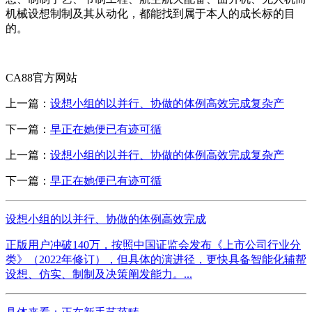
机械设想制制及其从动化，都能找到属于本人的成长标的目
的。
CA88官方网站
上一篇：
设想小组的以并行、协做的体例高效完成复杂产
下一篇：
早正在她便已有迹可循
上一篇：
设想小组的以并行、协做的体例高效完成复杂产
下一篇：
早正在她便已有迹可循
设想小组的以并行、协做的体例高效完成
正版用户冲破140万，按照中国证监会发布《上市公司行业分
类》（2022年修订），但具体的演进径，更快具备智能化辅帮
设想、仿实、制制及决策阐发能力。...