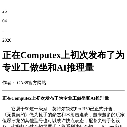
25
04
-
2026
正在Computex上初次发布了为
专业工做坐和AI推理量
作者： CA88官方网站
正在Computex上初次发布了为专业工做坐和AI推理量
它属于90这一级别，英特尔锐炫Pro B50已正式开售，
《无畏契约》做为抢手的豪杰和术射击逛戏，越来越多的玩家
但愿冰龙的其他型号也可以或许快点表态，配备尖端手艺设
备。七彩虹存储产物线展现了影系列迭代产物——iGame 影II