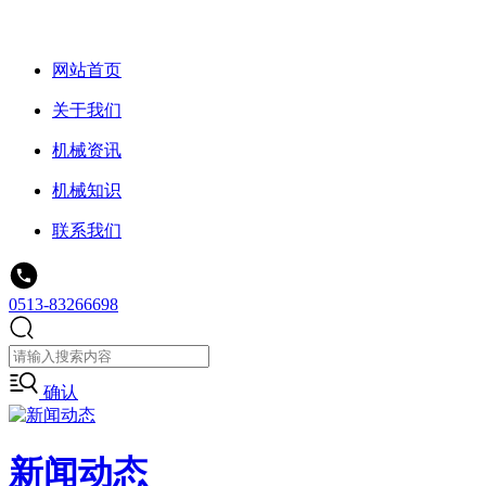
网站首页
关于我们
机械资讯
机械知识
联系我们
0513-83266698
确认
新闻动态