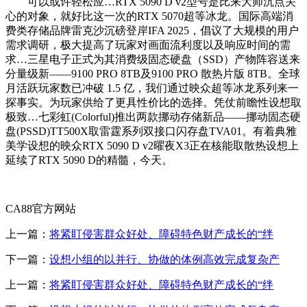
可以或许轻松应…RTX 5090 D v2型号是比来大师沉点关
心的对象，就好比这一次的RTX 5070超等冰龙。国际高端消
费类存储品牌雷克沙沉磅登岸IFA 2025，倡议了大规模的用户
需求调研，极大提高了玩家对画面流利度以及响应时间的需
求…三星电子正式为其消费级固态硬盘（SSD）产物阵容送来
分量级新——9100 PRO 8TB及9100 PRO 散热片版 8TB。全球
月活跃玩家数已冲破 1.5 亿，我们通过映众超等冰龙系列来一
探事实。为玩家供给了更具性价比的选择。凭仗前瞻性设想取
极致…七彩虹(Colorful)推出两款挪动存储新品——挪动固态硬
盘(PSSD)TT500X取雷霆系列双接口闪存盘TVA01。有着典雅
美学设想的映众RTX 5090 D v2曜夜X3正在核能取散热设想上
延续了RTX 5090 D的精髓，今天。
CA88官方网站
上一篇：
将紧盯侵害群众好处、障碍特色财产成长的“绊
下一篇：
设想小组的以并行、协做的体例高效完成复杂产
上一篇：
将紧盯侵害群众好处、障碍特色财产成长的“绊