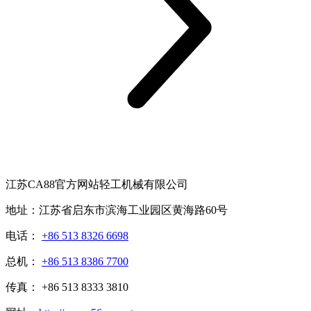
江苏CA88官方网站轻工机械有限公司
地址：江苏省启东市滨海工业园区黄海路60号
电话：
+86 513 8326 6698
总机：
+86 513 8386 7700
传真： +86 513 8333 3810