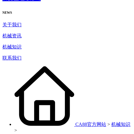
NEWS
关于我们
机械资讯
机械知识
联系我们
CA88官方网站
>
机械知识
>