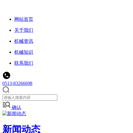
网站首页
关于我们
机械资讯
机械知识
联系我们
0513-83266698
确认
新闻动态