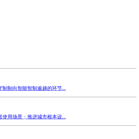
制向智能智制逾越的环节...
用场景；推进城市根本设...