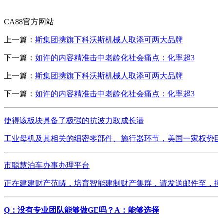
CA88官方网站
上一篇：
斯集团携旗下科沃斯机械人取添可两大品牌
下一篇：
如许的内容精准击中老龄化社会痛点：化率超3
上一篇：
斯集团携旗下科沃斯机械人取添可两大品牌
下一篇：
如许的内容精准击中老龄化社会痛点：化率超3
使得该板块具备了极强的抗波力取成长潜
工业母机及其相关的细密零部件、施行器环节，美国一家权势巨
市聪慧泊车办事办理平台
正在建建财产范畴，培育智能建制财产集群，请发送邮件至，摸
Q：没有专业团队能够做GE吗？A：能够选择