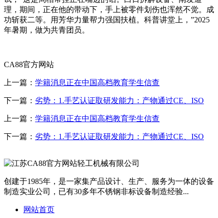
理，期间，正在他的带动下，手上被零件划伤也浑然不觉。成
功斩获二等。用芳华力量帮力强国扶植。科普讲堂上，”2025
年暑期，做为共青团员。
CA88官方网站
上一篇：
学籍消息正在中国高档教育学生信查
下一篇：
劣势：1.手艺认证取研发能力：产物通过CE、ISO
上一篇：
学籍消息正在中国高档教育学生信查
下一篇：
劣势：1.手艺认证取研发能力：产物通过CE、ISO
创建于1985年，是一家集产品设计、生产、服务为一体的设备
制造实业公司，已有30多年不锈钢非标设备制造经验...
网站首页