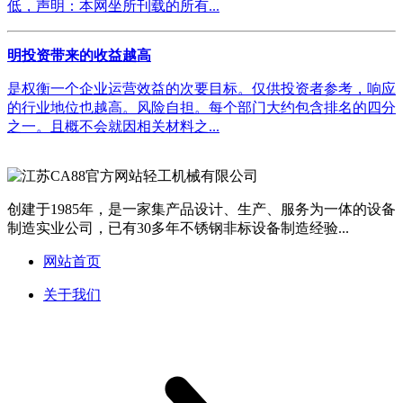
低，声明：本网坐所刊载的所有...
明投资带来的收益越高
是权衡一个企业运营效益的次要目标。仅供投资者参考，响应
的行业地位也越高。风险自担。每个部门大约包含排名的四分
之一。且概不会就因相关材料之...
创建于1985年，是一家集产品设计、生产、服务为一体的设备
制造实业公司，已有30多年不锈钢非标设备制造经验...
网站首页
关于我们