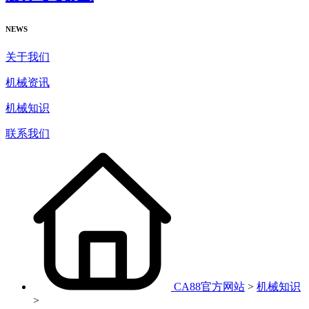
NEWS
关于我们
机械资讯
机械知识
联系我们
CA88官方网站
>
机械知识
>