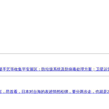
显手艺等收集平安展区：防垃圾系统及防病毒处理方案；卫星运营
昂首看，日本对台海的表述悄然松绑，要分两步走，也就是24个