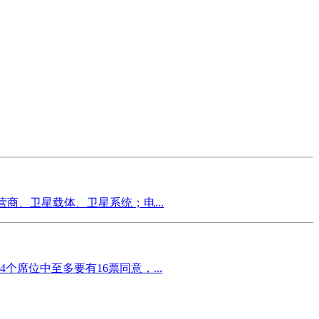
商、卫星载体、卫星系统；电...
席位中至多要有16票同意，...