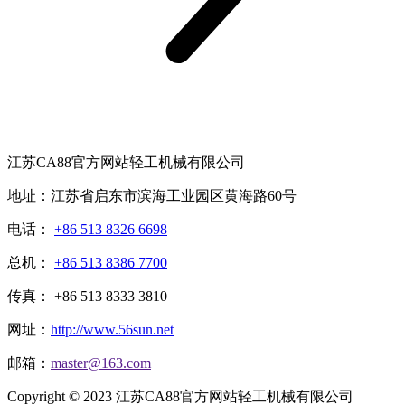
江苏CA88官方网站轻工机械有限公司
地址：江苏省启东市滨海工业园区黄海路60号
电话：
+86 513 8326 6698
总机：
+86 513 8386 7700
传真： +86 513 8333 3810
网址：
http://www.56sun.net
邮箱：
master@163.com
Copyright © 2023 江苏CA88官方网站轻工机械有限公司