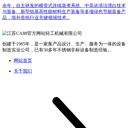
余年，自主研发的横管式连续蒸煮系统、中高浓清洁漂白技术
与装备、新型纸基高性能材料生产装备等多项绿色节能装备产
品，填补造纸行业关键领域技术...
创建于1985年，是一家集产品设计、生产、服务为一体的设备
制造实业公司，已有30多年不锈钢非标设备制造经验...
网站首页
关于我们