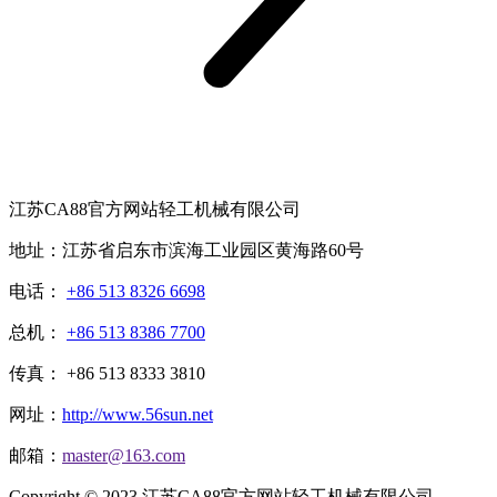
江苏CA88官方网站轻工机械有限公司
地址：江苏省启东市滨海工业园区黄海路60号
电话：
+86 513 8326 6698
总机：
+86 513 8386 7700
传真： +86 513 8333 3810
网址：
http://www.56sun.net
邮箱：
master@163.com
Copyright © 2023 江苏CA88官方网站轻工机械有限公司