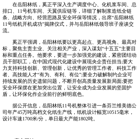
在岳阳林纸，奚正平深入生产调度中心、化机浆车间、总
排口、11号机车间、天翼供应链等，详细了解制浆造纸全链
条、战略方向、经营思路及安全环保等情况，出席“岳阳林纸
11号纸机开机成功”揭牌仪式，并与岳阳林纸领导班子座谈交
流。
奚正平强调，岳阳林纸要以更高起点、更高视角、最高对
标，聚焦主责主业、关注相关产业，深入谋划“十五五”主要目
标和重点任务。他要求，要进一步加强党的建设，紧密团结动
员干部职工，在中国式现代化建设中展现央企责任担当;要大
力支持科技创新、管理创新，让优秀的管理工作者、科技工作
者、高技能人才“有为、有利、有位”;要全力破解制约企业可
持续发展的历史遗留问题，不断开创高质量发展新局面;要把
安全环保摆在更加突出位置，让安全成为企业发展的坚固护
盾，让环保化作企业前行的鲜明底色。
据公开信息，岳阳林纸11号机整体引进一条芬兰维美德公
司年产45万吨高档文化纸生产线，纸机设计幅宽10515毫米，
设计车速1700米/分，单日最大产能1802吨。