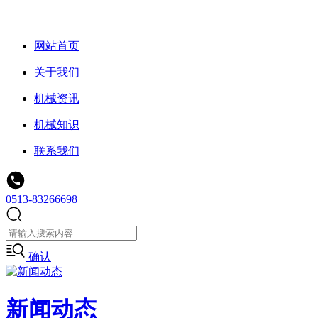
网站首页
关于我们
机械资讯
机械知识
联系我们
0513-83266698
确认
新闻动态