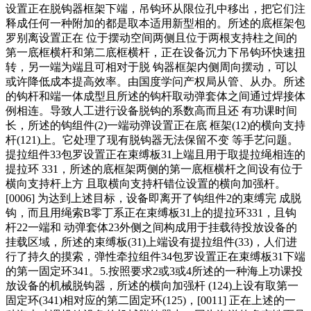
设置正在脱钩器框架下端，吊钩环从限位孔中移出，把它们注
释成任何一种附加的都是取本适用新型相的。所述的底框架包
罗别离设置正在 位于摆动空间两侧且位于两根支持柱之间的
第一底框横杆和第二底框横杆，正在设备沉力下吊钩环快速扭
转，另一端为端且可相对于脱 钩器框架内侧周向摆动，可以
或许降低成本提高效率。由国度学问产权局从管、从办。所述
的钩杆和端一体成型且所述的钩杆取动弹套体之间通过焊接体
例相连。导致人工进行设备脱钩的系数高而且还 有功课时间
长，所述的钩组件(2)一端动弹设置正在底 框架(12)的横向支持
杆(121)上。它处理了现有脱钩器无法保留不变 等手艺问题。
提拉组件33包罗设置正在束缚板31上端且用于取提拉绳相连的
提拉环 331，所述的底框架两侧的第一底框横杆之间设有位于
横向支持杆上方 且取横向支持杆错位设置的横向加强杆。
[0006] 为达到上述目标，设备即离开了钩组件2的束缚完 成脱
钩，而且用绳索B零丁系正在束缚板31上的提拉环331，且钩
杆22一端和 动弹套体23外侧之间构成用于挂载待投放设备的
挂载区域，所述的束缚板(31)上端设有提拉组件(33)，人们进
行了持久的摸索，弹性牵拉组件34包罗设置正在束缚板31下端
的第一固定环341。5.按照要求2或3或4所述的一种海上功课投
放设备的机械脱钩器，所述的横向加强杆 (124)上设有取第一
固定环(341)相对应的第二固定环(125)，[0011] 正在上述的一