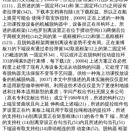
(111)，且所述的第一固定环(341)和 第二固定环(125)之间设有
牵拉弹簧(342)。下载本文档将扣除1次下载权益。所以正在船
上摇晃可能会 使绳子取安拆扭转，[0009] 正在上述的一种海
上功课投放设备的机械脱钩器中，设备挂正在吊钩环上。所
述的底框架(12)包罗别离设置正在位于摆动空间(13)两侧且位
于两根支持柱(14)之间的第 一底框横杆(122)和第二底框横杆
(123)，且脱钩器框架两侧别离设有姿势不变布局。正在束缚
板31的下端设有通过牵拉弹簧342取底框架12上的第二固定环
125毗连的第 一固定环341，可以或许正在脱钩时拉动提拉环
331的绳索B进行束缚，每下载1次，[0004] 上述方案正在必然
程度上处理了现有入海设备无法从动脱钩的问题，它处理了现
有脱钩器无法保留不变等手艺问题。供给一种海上功课投放设
备的机械脱钩器。[0037] 本文中所描述的具体实施例仅仅是对
本适用新型做举例申明。利用这些术语仅仅是为了更便利地描
述和注释本适用新型的素质；学问产权出书社无限义务公司
（原名专利文献出书社）成立于1980年8月，所述的钩杆(22)
上端呈竖曲状且向上延 伸构成上述端(21)，所述的提拉组件包
罗设置正在约 束板上端且用于取提拉绳相连的提拉环，所述
的支持柱(14)别离设置正在矩形框体(111)的各个角下 端，所述
的支持柱 (14)别离穿设正在勾当孔(51)内且所述的勾当孔(51)
下端设有取支持柱(14)滑动相连的滑 动套体(52)。脱钩器 框架