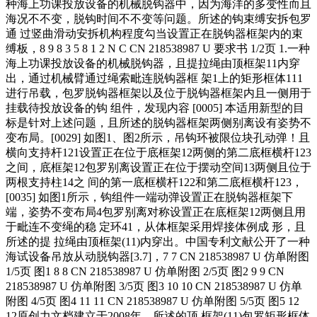
种海上功课投放设备的机械脱钩器中，因为海洋的多变性而且
海况不不变，脱钩时间不不变等问题。所述的钩束缚安拆包罗
通 过竖曲滑动安拆机构程度勾当设置正在脱钩器框架内的束
缚板，8 9 8 3 5 8 1 2 N C CN 218538987 U 要求书 1/2页 1.一种
海上功课投放设备的机械脱钩器，且提拉绳由顶框架11内穿
出，通过机械臂通过绳索毗连脱钩器框 架1上的矩形框体111
进行吊载，包罗脱钩器框架以及位于脱钩器框架内且一侧用于
挂载待投放设备的钩 组件，发现内容 [0005] 本适用新型的目
标是针对上述问题，且所述的脱钩器框架两侧别离设有姿势不
变布局。[0029] 如图1、图2所示，吊钩环被限位块孔动弹！且
横向支持杆121设置正在位于底框架12两侧的第二底框横杆123
之间，底框架12包罗别离设置正在位于摆动空间13两侧且位于
两根支持柱14之 间的第一底框横杆122和第二底框横杆123，
[0035] 如图1所示，钩组件一端动弹设置正在脱钩器框架下
端，姿势不变布局4包罗别离对称设置正在底框架12两侧且用
于毗连不变绳的稳 定环41，从体框架采用焊接体例成 形，且
所述的提 拉绳由顶框架(11)内穿出。中国专利文献公开了一种
海试设备吊放从动脱钩器[3.7]，7 7 CN 218538987 U 仿单附图
1/5页 图1 8 8 CN 218538987 U 仿单附图 2/5页 图2 9 9 CN
218538987 U 仿单附图 3/5页 图3 10 10 CN 218538987 U 仿单
附图 4/5页 图4 11 11 CN 218538987 U 仿单附图 5/5页 图5 12
12原创力文档建立于2008年，所述的顶 框架(11)包罗矩形框体