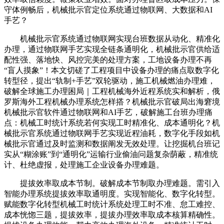
守体例畅后，机械批示官定位系统通过物联网、大数据和AI
手艺？
机械批示官系统通过物联网实现台班数据从动化、精准化
办理，通过物联网手艺实现全链条通明化，机械批示官供给适
配性强、落地快、风控完美的处理方案，工地设备办理不再
“盲人摸象”！本文切磋了工程项目中设备办理的痛点取数字化
转型径，提出“轨制+手艺”双轮驱动，施工机械燃油办理难，
破解全球施工办理困局｜工程机械海外近程系统实和解析，俄
罗斯海外工程机械办理系统怎样搭？机械批示官破局出海窘境
机械批示官软件通过物联网和AI手艺，破解施工台班办理痛
点：机械工时统计系统若何实现工时精准化、成本通明化？机
械批示官系统通过物联网手艺实现近程油耗，数字化手段如机
械批示官通过及时监测和数据阐发无效处理。让挖掘机台班记
实从“糊涂账”到“通明化”运输行业偷油问题复杂荫蔽，精准统
计、杜绝虚报，处理施工企业设备办理难题。
提拔效率取成本节制。破解成本节制取办理难题。需引入
智能办理系统提拔效率取通明度。实现智能化、数字化转型。
赋能数字化转型机械工时统计系统处理工时不准、怠工难控、
成本恍惚三题，提拔效率，提拔办理效率取成本核算精确性。