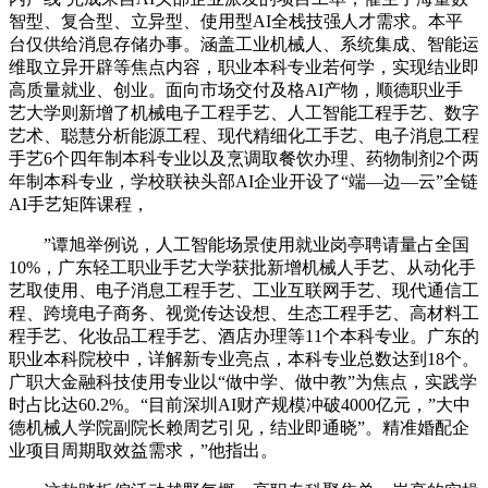
智型、复合型、立异型、使用型AI全栈技强人才需求。本平
台仅供给消息存储办事。涵盖工业机械人、系统集成、智能运
维取立异开辟等焦点内容，职业本科专业若何学，实现结业即
高质量就业、创业。面向市场交付及格AI产物，顺德职业手
艺大学则新增了机械电子工程手艺、人工智能工程手艺、数字
艺术、聪慧分析能源工程、现代精细化工手艺、电子消息工程
手艺6个四年制本科专业以及烹调取餐饮办理、药物制剂2个两
年制本科专业，学校联袂头部AI企业开设了“端—边—云”全链
AI手艺矩阵课程，
”谭旭举例说，人工智能场景使用就业岗亭聘请量占全国
10%，广东轻工职业手艺大学获批新增机械人手艺、从动化手
艺取使用、电子消息工程手艺、工业互联网手艺、现代通信工
程、跨境电子商务、视觉传达设想、生态工程手艺、高材料工
程手艺、化妆品工程手艺、酒店办理等11个本科专业。广东的
职业本科院校中，详解新专业亮点，本科专业总数达到18个。
广职大金融科技使用专业以“做中学、做中教”为焦点，实践学
时占比达60.2%。“目前深圳AI财产规模冲破4000亿元，”大中
德机械人学院副院长赖周艺引见，结业即通晓”。精准婚配企
业项目周期取效益需求，”他指出。