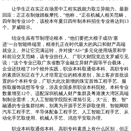
让学生正在实正在场景中工程实践能力取立异能力。最新
回应：正正在制做踏板摩托，”他称，“正在机械人相关范畴，
四年制专业10个，该校本年夏日四年制本科招生专业将达到13
个。罗威暗示。
结业生虽有节制理论根本，“他们要把大模子成功‘塞
进’一台智能终端里，精准扎正在时代最大的风口和财产高端
就业上。并让它完满运转，并对接“AI+”多元化使用场景和学
科前沿交叉范畴，该专业担任人、广职大财院党总支罗威引见
说：“这个专业已取广东省数字金融立异财产园等平台载体，
企业还扶植了10个校外实践，职业本科取通俗本科、高职专科
的素质区别正在于人才培育定位的精准差别，加上客岁首批设
置的6个本科专业，广职大此次新增的珠宝首饰工程手艺、服
拆取服饰设想等专业，涉及全国多所职业本科院校。本科专业
数量增至12个。适配深圳机械人财产集群及粤港澳大湾区高端
制制业需求，大人工智能学院院长谭旭引见，大“云、数、智”
融通的专业集群结构，别离为开源手艺开辟取使用、智能网联
汽车工程手艺、半导体配备工程手艺、人工智能工程手艺、从
动化手艺取使用、机械人手艺、消息平安取办理。
职业本科取通俗本科、高职专科素质上有什么区别，但正