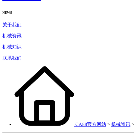
NEWS
关于我们
机械资讯
机械知识
联系我们
CA88官方网站
>
机械资讯