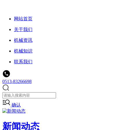
网站首页
关于我们
机械资讯
机械知识
联系我们
0513-83266698
确认
新闻动态