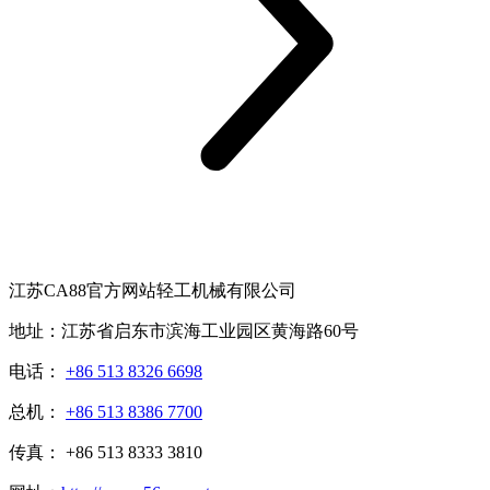
江苏CA88官方网站轻工机械有限公司
地址：江苏省启东市滨海工业园区黄海路60号
电话：
+86 513 8326 6698
总机：
+86 513 8386 7700
传真： +86 513 8333 3810