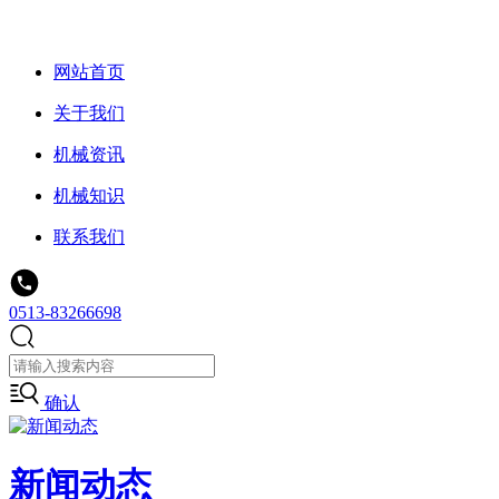
网站首页
关于我们
机械资讯
机械知识
联系我们
0513-83266698
确认
新闻动态